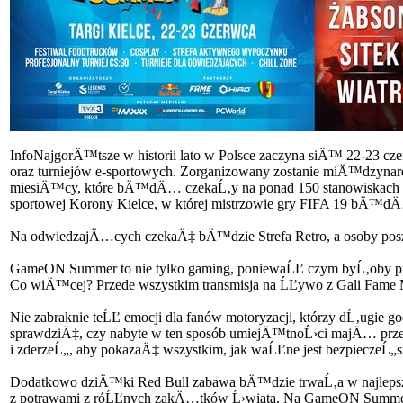
Info
NajgorÄ™tsze w historii lato w Polsce zaczyna siÄ™ 22-23 cz
oraz turniejów e-sportowych. Zorganizowany zostanie miÄ™dzyn
miesiÄ™cy, które bÄ™dÄ… czekaĹ‚y na ponad 150 stanowiskach w st
sportowej Korony Kielce, w której mistrzowie gry FIFA 19 bÄ™
Na odwiedzajÄ…cych czekaÄ‡ bÄ™dzie Strefa Retro, a osoby p
GameON Summer to nie tylko gaming, poniewaĹĽ czym byĹ‚oby przyw
Co wiÄ™cej? Przede wszystkim transmisja na ĹĽywo z Gali Fam
Nie zabraknie teĹĽ emocji dla fanów motoryzacji, którzy dĹ‚ugi
sprawdziÄ‡, czy nabyte w ten sposób umiejÄ™tnoĹ›ci majÄ… prz
i zderzeĹ„, aby pokazaÄ‡ wszystkim, jak waĹĽne jest bezpieczeĹ„s
Dodatkowo dziÄ™ki Red Bull zabawa bÄ™dzie trwaĹ‚a w najlepsze 
z potrawami z róĹĽnych zakÄ…tków Ĺ›wiata. Na GameON Summe