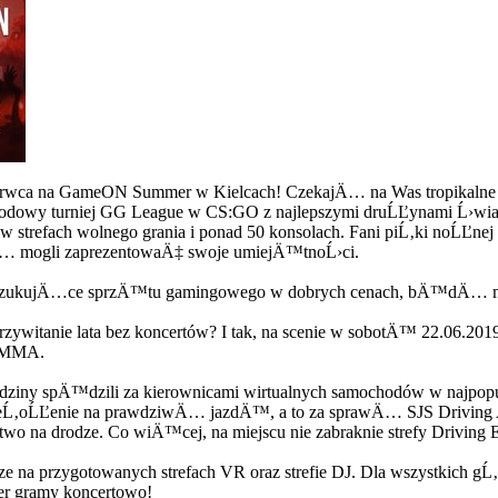
erwca na GameON Summer w Kielcach! CzekajÄ… na Was tropikalne atr
arodowy turniej GG League w CS:GO z najlepszymi druĹĽynami Ĺ›w
refach wolnego grania i ponad 50 konsolach. Fani piĹ‚ki noĹĽnej t
dÄ… mogli zaprezentowaÄ‡ swoje umiejÄ™tnoĹ›ci.
oszukujÄ…ce sprzÄ™tu gamingowego w dobrych cenach, bÄ™dÄ… mo
itanie lata bez koncertów? I tak, na scenie w sobotÄ™ 22.06.2019 
e MMA.
e godziny spÄ™dzili za kierownicami wirtualnych samochodów w naj
eĹ‚oĹĽenie na prawdziwÄ… jazdÄ™, a to za sprawÄ… SJS Driving Ac
two na drodze. Co wiÄ™cej, na miejscu nie zabraknie strefy Driving 
na przygotowanych strefach VR oraz strefie DJ. Dla wszystkich gĹ
r gramy koncertowo!