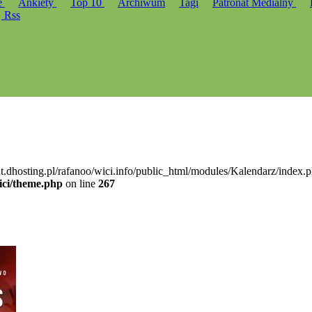
e
Ankiety
Top 10
Archiwum
Tagi
Patronat Medialny
Rss
nt.dhosting.pl/rafanoo/wici.info/public_html/modules/Kalendarz/index.p
ici/theme.php
on line
267