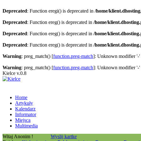
Deprecated
: Function eregi() is deprecated in
/home/klient.dhosting
Deprecated
: Function ereg() is deprecated in
/home/klient.dhosting
Deprecated
: Function ereg() is deprecated in
/home/klient.dhosting
Deprecated
: Function ereg() is deprecated in
/home/klient.dhosting
Warning
: preg_match() [
function.preg-match
]: Unknown modifier '-'
Warning
: preg_match() [
function.preg-match
]: Unknown modifier '-'
Kielce v.0.8
Home
Artykuły
Kalendarz
Informator
Miejsca
Multimedia
Witaj Anonim !
Wyslij kartke