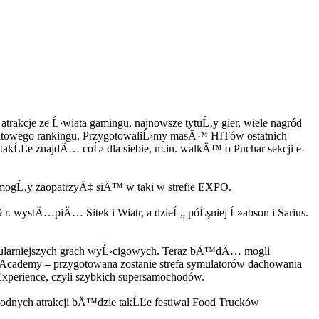
akcje ze Ĺ›wiata gamingu, najnowsze tytuĹ‚y gier, wiele nagród
iatowego rankingu. PrzygotowaliĹ›my masÄ™ HITów ostatnich
akĹĽe znajdÄ… coĹ› dla siebie, m.in. walkÄ™ o Puchar sekcji e-
gĹ‚y zaopatrzyÄ‡ siÄ™ w taki w strefie EXPO.
r. wystÄ…piÄ… Sitek i Wiatr, a dzieĹ„ póĹşniej Ĺ»abson i Sarius.
popularniejszych grach wyĹ›cigowych. Teraz bÄ™dÄ… mogli
ademy – przygotowana zostanie strefa symulatorów dachowania
Experience, czyli szybkich supersamochodów.
‚odnych atrakcji bÄ™dzie takĹĽe festiwal Food Trucków