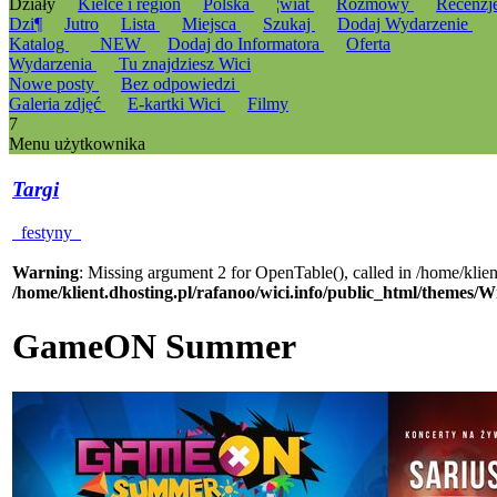
Działy
Kielce i region
Polska
¦wiat
Rozmowy
Recenzj
Dzi¶
Jutro
Lista
Miejsca
Szukaj
Dodaj Wydarzenie
Katalog
_NEW
Dodaj do Informatora
Oferta
Wydarzenia
Tu znajdziesz Wici
Nowe posty
Bez odpowiedzi
Galeria zdjęć
E-kartki Wici
Filmy
7
Menu użytkownika
Targi
festyny
Warning
: Missing argument 2 for OpenTable(), called in /home/klie
/home/klient.dhosting.pl/rafanoo/wici.info/public_html/themes/W
GameON Summer