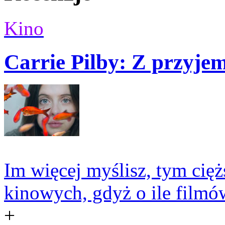
Kino
Carrie Pilby: Z przyje
Im więcej myślisz, tym cięż
kinowych, gdyż o ile filmó
+