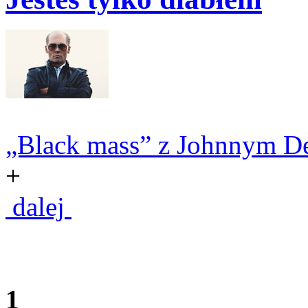
„Black mass” z Johnnym Dep
+
dalej
1