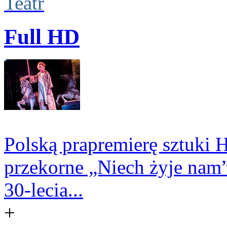
Teatr
Full HD
Polską prapremierę sztuki
przekorne „Niech żyje nam”
30-lecia...
+