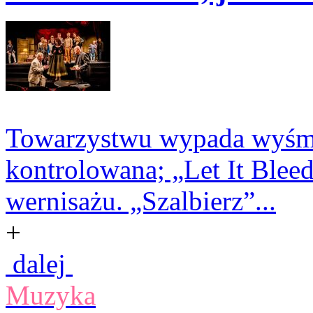
Towarzystwu wypada wyśmia
kontrolowana; „Let It Ble
wernisażu. „Szalbierz”...
+
dalej
Muzyka