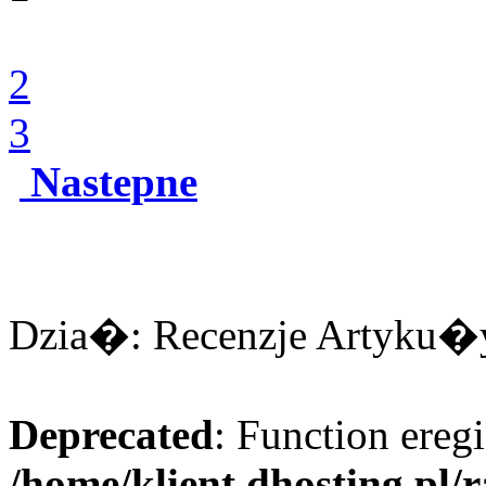
2
3
Nastepne
Dzia�: Recenzje Artyku�y:
Deprecated
: Function eregi
/home/klient.dhosting.pl/