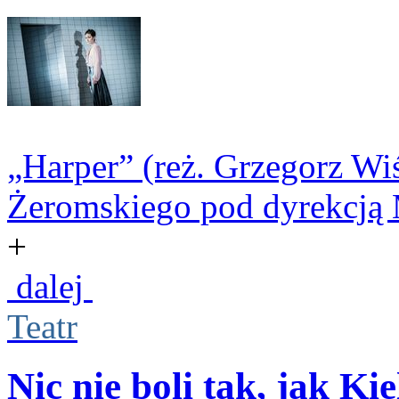
„Harper” (reż. Grzegorz Wiś
Żeromskiego pod dyrekcją M
+
dalej
Teatr
Nic nie boli tak, jak Kie