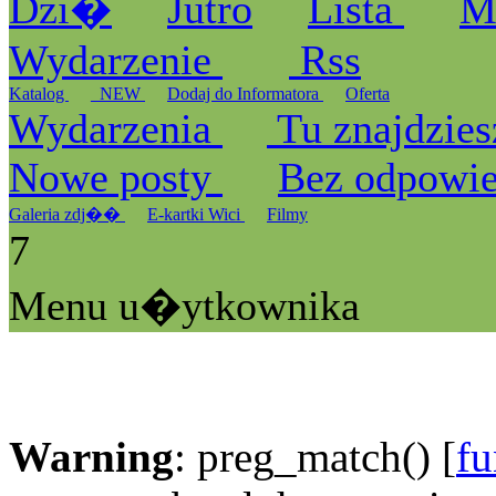
Dzi�
Jutro
Lista
M
Wydarzenie
Rss
Katalog
_NEW
Dodaj do Informatora
Oferta
Wydarzenia
Tu znajdzies
Nowe posty
Bez odpowi
Galeria zdj��
E-kartki Wici
Filmy
7
Menu u�ytkownika
Warning
: preg_match() [
fu