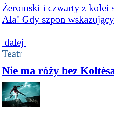
Żeromski i czwarty z kolei s
Ała! Gdy szpon wskazujący z
+
dalej
Teatr
Nie ma róży bez Koltès