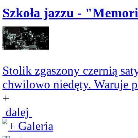
Szkoła jazzu - "Memori
Stolik zgaszony czernią sa
chwilowo niedęty. Waruje p
+
dalej
+ Galeria