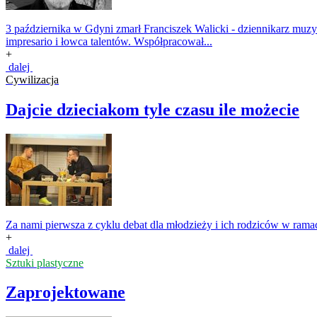
3 października w Gdyni zmarł Franciszek Walicki - dziennikarz muzyc
impresario i łowca talentów. Współpracował...
+
dalej
Cywilizacja
Dajcie dzieciakom tyle czasu ile możecie
Za nami pierwsza z cyklu debat dla młodzieży i ich rodziców w rama
+
dalej
Sztuki plastyczne
Zaprojektowane