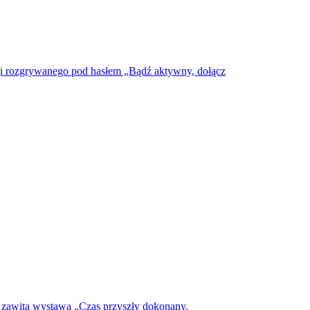
ugi rozgrywanego pod hasłem „Bądź aktywny, dołącz
 zawita wystawa „Czas przyszły dokonany.