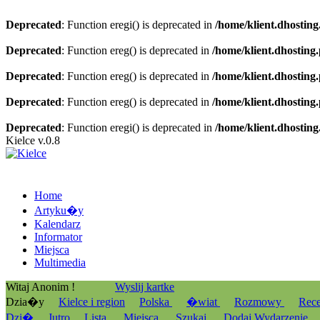
Deprecated
: Function eregi() is deprecated in
/home/klient.dhosting
Deprecated
: Function ereg() is deprecated in
/home/klient.dhosting
Deprecated
: Function ereg() is deprecated in
/home/klient.dhosting
Deprecated
: Function ereg() is deprecated in
/home/klient.dhosting
Deprecated
: Function eregi() is deprecated in
/home/klient.dhosting
Kielce v.0.8
Home
Artyku�y
Kalendarz
Informator
Miejsca
Multimedia
Witaj Anonim !
Wyslij kartke
Dzia�y
Kielce i region
Polska
�wiat
Rozmowy
Rec
Dzi�
Jutro
Lista
Miejsca
Szukaj
Dodaj Wydarzenie