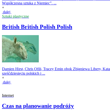
Współczesna sztuka z Niemiec”. ...
+
dalej
Sztuki plastyczne
British British Polish Polish
Damien Hirst, Chris Ofili, Tracey Emin obok Zbigniewa Libery, Kat
sześćdziesięciu polskich i ...
+
dalej
Internet
Czas na planowanie podróży