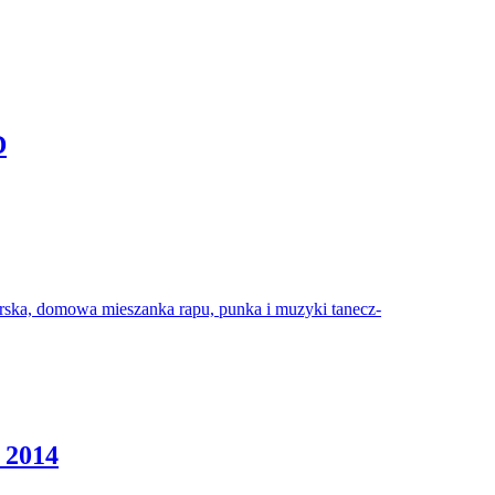
D
r­ska, domowa mieszanka rapu, punka i muzyki tanecz­
 2014