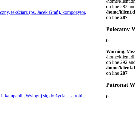
/home/klient.d
on line 282 and
/home/klient.
zny, tekściarz (ps. Jacek Grań), kompozytor,
on line
287
Polecamy 
0
Warning
: Mis
/home/klient.d
on line 292 and
/home/klient.
on line
287
Patronat W
ch kampanii „Wyloguj się do życia… a robi...
0