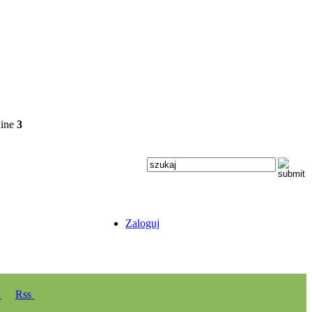
line
3
Zaloguj
y
Rss