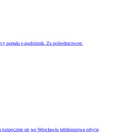
órcy portalu e-podróżnik. Za pośrednictwem
ch rozpocznie się we Wrocławiu jubileuszowa edycja