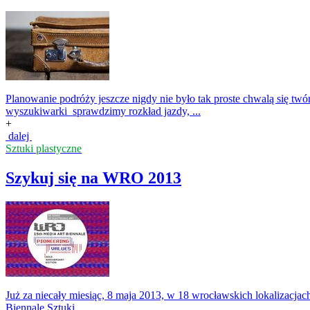
Planowanie podróży jeszcze nigdy nie było tak proste chwalą się tw
wyszukiwarki sprawdzimy rozkład jazdy, ...
+
dalej
Sztuki plastyczne
Szykuj się na WRO 2013
Już za niecały miesiąc, 8 maja 2013, w 18 wrocławskich lokalizacja
Biennale Sztuki...