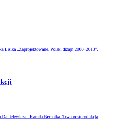
ka Lisika „Zaprojektowane. Polski dizajn 2000–2013”,
ukcji
ela Danielewicza i Kamila Bernatka. Trwa postprodukcja