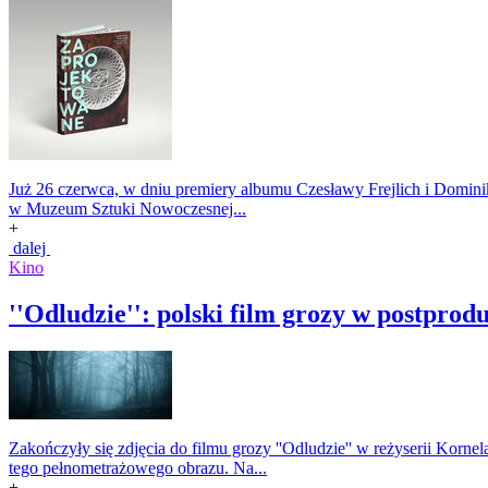
Już 26 czerwca, w dniu premiery albumu Czesławy Frejlich i Domini
w Muzeum Sztuki Nowoczesnej...
+
dalej
Kino
''Odludzie'': polski film grozy w postprod
Zakończyły się zdjęcia do filmu grozy ''Odludzie'' w reżyserii Korn
tego pełnometrażowego obrazu. Na...
+