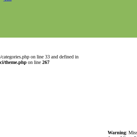
categories.php on line 33 and defined in
ici/theme.php
on line
267
Warning
: Mis