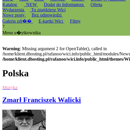
Katalog
_NEW
Dodaj do Informatora
Oferta
Wydarzenia
Tu znajdziesz Wici
Nowe posty
Bez odpowiedzi
Galeria zdj��
E-kartki Wici
Filmy
7
Menu u�ytkownika
Warning
: Missing argument 2 for OpenTable(), called in
/home/klient.dhosting.pl/rafanoo/wici.info/public_html/modules/News/
/home/klient.dhosting.pl/rafanoo/wici.info/public_html/themes/W
Polska
Muzyka
Zmarł Franciszek Walicki