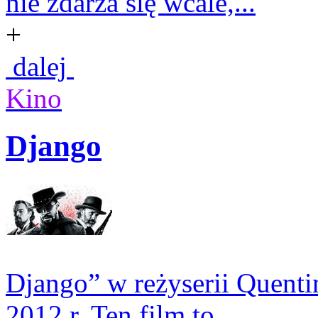
nie zdarza się wcale,...
+
dalej
Kino
Django
Django” w reżyserii Quenti
2012 r. Ten film to ...