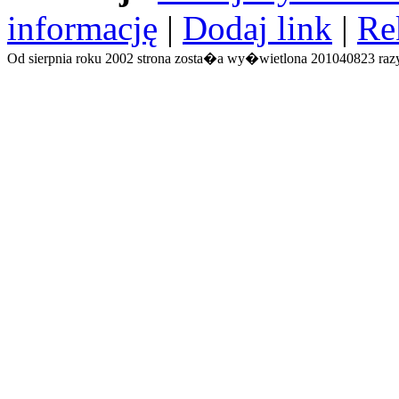
informację
|
Dodaj link
|
Re
Od sierpnia roku 2002 strona zosta�a wy�wietlona 201040823 razy