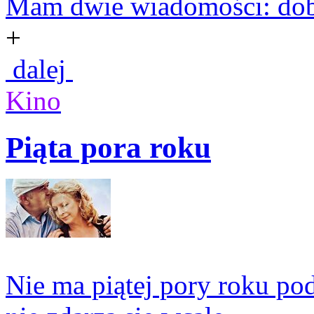
Mam dwie wiadomości: dobrą 
+
dalej
Kino
Piąta pora roku
Nie ma piątej pory roku po