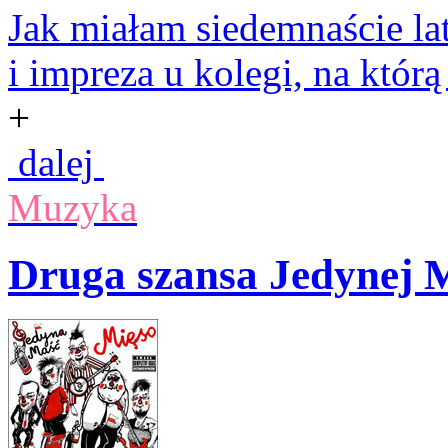
Jak miałam siedemnaście la
i impreza u kolegi, na którą 
+
dalej
Muzyka
Druga szansa Jedynej 