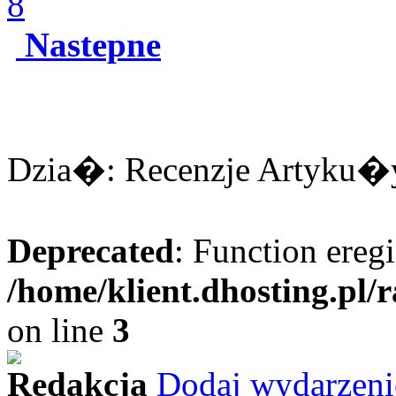
8
Nastepne
Dzia�: Recenzje Artyku�y:
Deprecated
: Function eregi
/home/klient.dhosting.pl/
on line
3
Redakcja
Dodaj wydarzeni