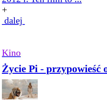
+
dalej
Kino
Życie Pi - przypowieść o