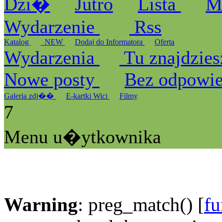
Dzi�
Jutro
Lista
M
Wydarzenie
Rss
Katalog
_NEW
Dodaj do Informatora
Oferta
Wydarzenia
Tu znajdzies
Nowe posty
Bez odpowi
Galeria zdj��
E-kartki Wici
Filmy
7
Menu u�ytkownika
Warning
: preg_match() [
fu