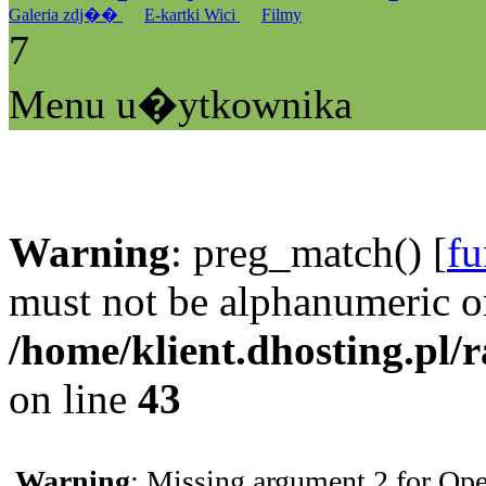
Galeria zdj��
E-kartki Wici
Filmy
7
Menu u�ytkownika
Warning
: preg_match() [
fu
must not be alphanumeric o
/home/klient.dhosting.pl/
on line
43
Warning
: Missing argument 2 for Ope