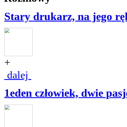
Stary drukarz, na jego rę
+
dalej
1eden człowiek, dwie pasj