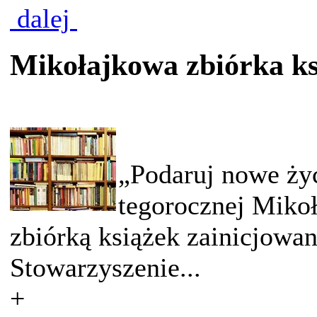
dalej
Mikołajkowa zbiórka ks
„Podaruj nowe życ
tegorocznej Mikoł
zbiórką książek zainicjowa
Stowarzyszenie...
+