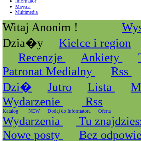
Informator
Miejsca
Multimedia
Witaj Anonim !
Wys
Dzia�y
Kielce i region
Recenzje
Ankiety
Patronat Medialny
Rss
Dzi�
Jutro
Lista
M
Wydarzenie
Rss
Katalog
_NEW
Dodaj do Informatora
Oferta
Wydarzenia
Tu znajdzies
Nowe posty
Bez odpowi