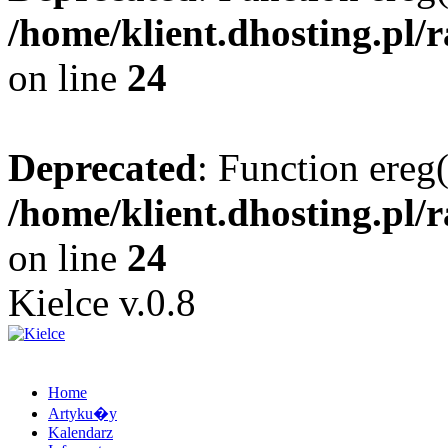
/home/klient.dhosting.pl/
on line
24
Deprecated
: Function ereg(
/home/klient.dhosting.pl/
on line
24
Kielce v.0.8
Home
Artyku�y
Kalendarz