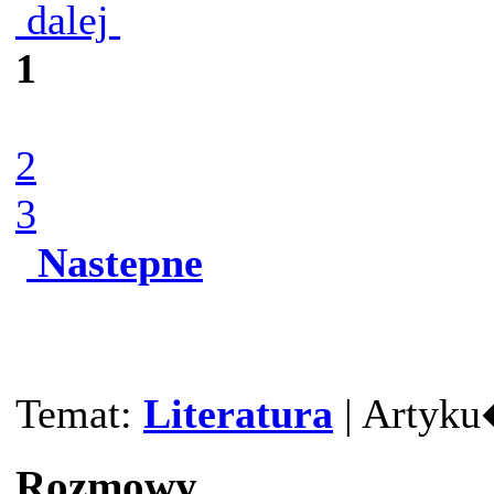
dalej
1
2
3
Nastepne
Temat:
Literatura
| Artyku
Rozmowy