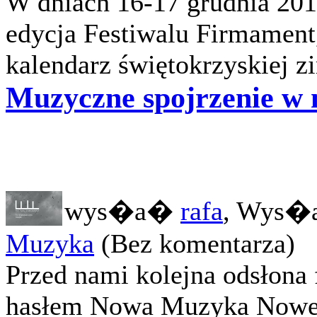
W dniach 16-17 grudnia 2016
edycja Festiwalu Firmament,
kalendarz świętokrzyskiej zi
Muzyczne spojrzenie w n
wys�a�
rafa
, Wys�a
Muzyka
(Bez komentarza)
Przed nami kolejna odsłona
hasłem Nowa Muzyka Nowe M