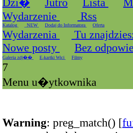
Dzi�
Jutro
Lista
M
Wydarzenie
Rss
Katalog
_NEW
Dodaj do Informatora
Oferta
Wydarzenia
Tu znajdzies
Nowe posty
Bez odpowi
Galeria zdj��
E-kartki Wici
Filmy
7
Menu u�ytkownika
Warning
: preg_match() [
fu