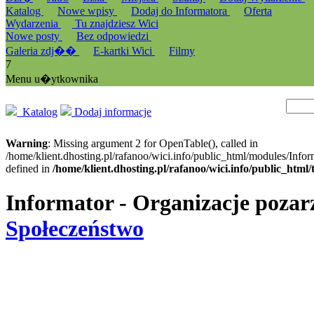
Katalog
Nowe wpisy
Dodaj do Informatora
Oferta
Wydarzenia
Tu znajdziesz Wici
Nowe posty
Bez odpowiedzi
Galeria zdj��
E-kartki Wici
Filmy
7
Menu u�ytkownika
Katalog
Dodaj informacje
Warning
: Missing argument 2 for OpenTable(), called in
/home/klient.dhosting.pl/rafanoo/wici.info/public_html/modules/Infor
defined in
/home/klient.dhosting.pl/rafanoo/wici.info/public_htm
Informator - Organizacje pozar
Społeczeństwo