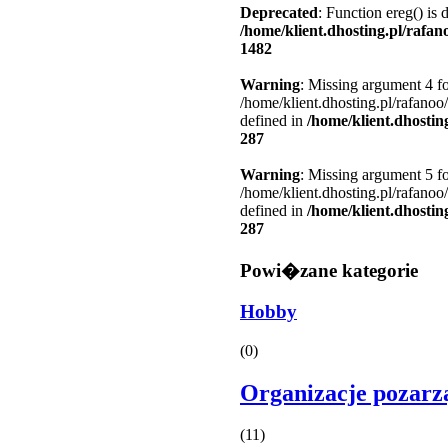
Deprecated
: Function ereg() is 
/home/klient.dhosting.pl/rafa
1482
Warning
: Missing argument 4 fo
/home/klient.dhosting.pl/rafanoo
defined in
/home/klient.dhostin
287
Warning
: Missing argument 5 fo
/home/klient.dhosting.pl/rafanoo
defined in
/home/klient.dhostin
287
Powi�zane kategorie
Hobby
(0)
Organizacje pozar
(11)