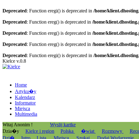
Deprecated
: Function eregi() is deprecated in
/home/klient.dhosting
Deprecated
: Function ereg() is deprecated in
/home/klient.dhosting
Deprecated
: Function ereg() is deprecated in
/home/klient.dhosting
Deprecated
: Function ereg() is deprecated in
/home/klient.dhosting
Deprecated
: Function eregi() is deprecated in
/home/klient.dhosting
Kielce v.0.8
Home
Artyku�y
Kalendarz
Informator
Miejsca
Multimedia
Witaj Anonim !
Wyslij kartke
Dzia�y
Kielce i region
Polska
�wiat
Rozmowy
Rec
Dzi�
Jutro
Lista
Miejsca
Szukaj
Dodaj Wydarzenie