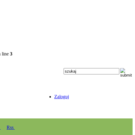
 line
3
Zaloguj
y
Rss