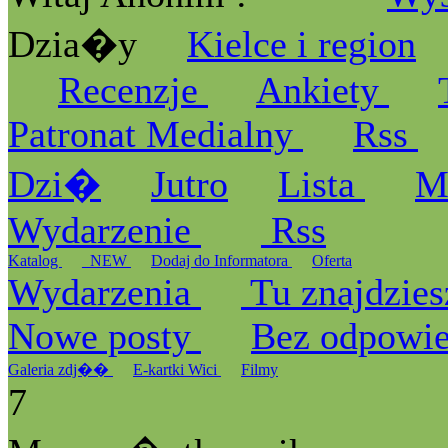
Dzia�y
Kielce i region
Recenzje
Ankiety
Patronat Medialny
Rss
Dzi�
Jutro
Lista
M
Wydarzenie
Rss
Katalog
_NEW
Dodaj do Informatora
Oferta
Wydarzenia
Tu znajdzies
Nowe posty
Bez odpowi
Galeria zdj��
E-kartki Wici
Filmy
7