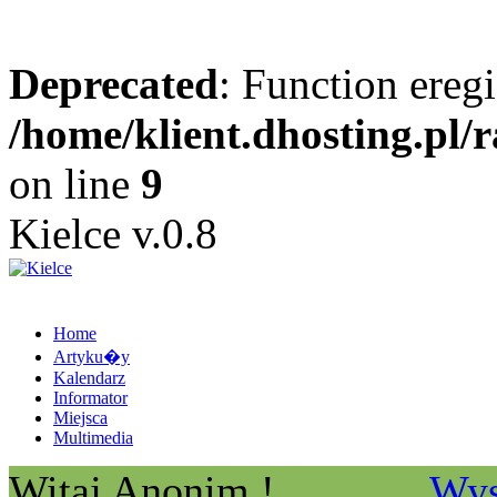
Deprecated
: Function eregi
/home/klient.dhosting.pl/
on line
9
Kielce v.0.8
Home
Artyku�y
Kalendarz
Informator
Miejsca
Multimedia
Witaj Anonim !
Wys