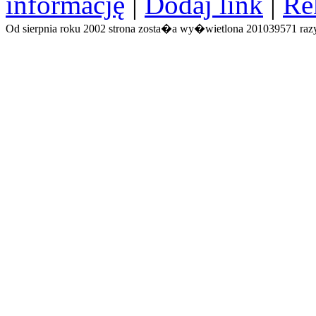
informację
|
Dodaj link
|
Re
Od sierpnia roku 2002 strona zosta�a wy�wietlona 201039571 razy