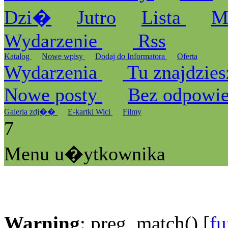
Dzi�
Jutro
Lista
M
Wydarzenie
Rss
Katalog
Nowe wpisy
Dodaj do Informatora
Oferta
Wydarzenia
Tu znajdzies
Nowe posty
Bez odpowi
Galeria zdj��
E-kartki Wici
Filmy
7
Menu u�ytkownika
Warning
: preg_match() [
fu