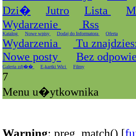
Dzi�
Jutro
Lista
M
Wydarzenie
Rss
Katalog
Nowe wpisy
Dodaj do Informatora
Oferta
Wydarzenia
Tu znajdzies
Nowe posty
Bez odpowi
Galeria zdj��
E-kartki Wici
Filmy
7
Menu u�ytkownika
Warning
: preg_match() [
fu