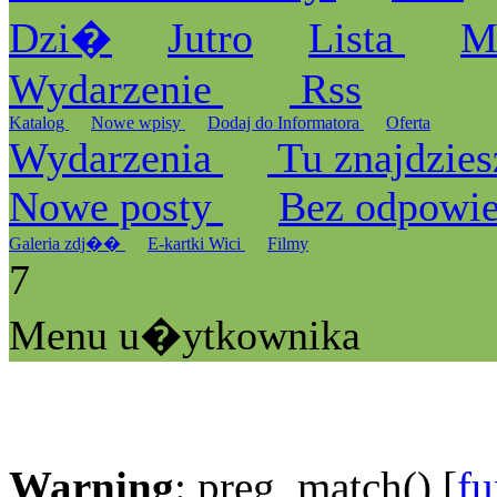
Dzi�
Jutro
Lista
M
Wydarzenie
Rss
Katalog
Nowe wpisy
Dodaj do Informatora
Oferta
Wydarzenia
Tu znajdzies
Nowe posty
Bez odpowi
Galeria zdj��
E-kartki Wici
Filmy
7
Menu u�ytkownika
Warning
: preg_match() [
fu