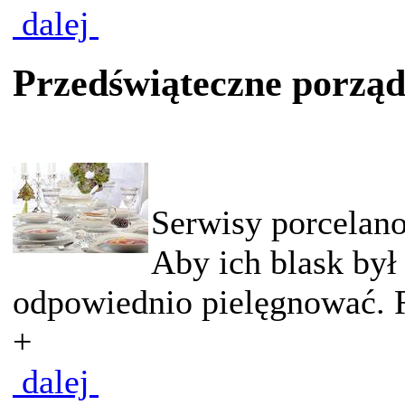
dalej
Przedświąteczne porządk
Serwisy porcelan
Aby ich blask był
odpowiednio pielęgnować. R
+
dalej