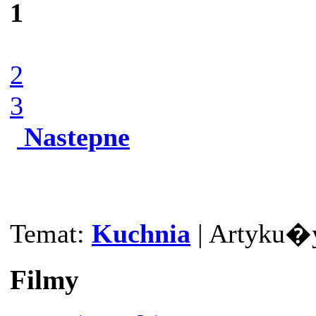
1
2
3
Nastepne
Temat:
Kuchnia
| Artyku�y
Filmy