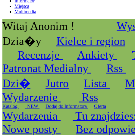
Informator
Miejsca
Multimedia
Witaj Anonim !
Wys
Dzia�y
Kielce i region
Recenzje
Ankiety
Patronat Medialny
Rss
Dzi�
Jutro
Lista
M
Wydarzenie
Rss
Katalog
_NEW
Dodaj do Informatora
Oferta
Wydarzenia
Tu znajdzies
Nowe posty
Bez odpowi