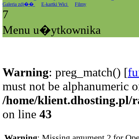
Galeria zdj��
E-kartki Wici
Filmy
7
Menu u�ytkownika
Warning
: preg_match() [
fu
must not be alphanumeric o
/home/klient.dhosting.pl/
on line
43
Warning
: Missing argument 2 for Ope