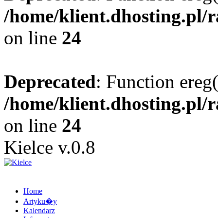
/home/klient.dhosting.pl/
on line
24
Deprecated
: Function ereg(
/home/klient.dhosting.pl/
on line
24
Kielce v.0.8
Home
Artyku�y
Kalendarz