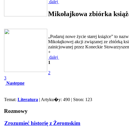
dalej
Mikołajkowa zbiórka książ
„Podaruj nowe życie starej książce” to nazw
Mikołajkowej akcji związanej ze zbiórką ks
zainicjowanej przez Koneckie Stowarzyszeni
+
dalej
1
2
3
Nastepne
Temat:
Literatura
| Artyku�y: 490 | Stron: 123
Rozmowy
Zrozumieć historię z Żeromskim