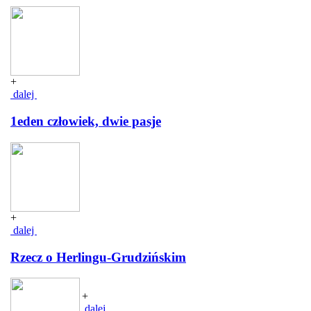
+
dalej
1eden człowiek, dwie pasje
+
dalej
Rzecz o Herlingu-Grudzińskim
+
dalej