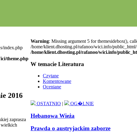
Warning
: Missing argument 5 for themesidebox(), call
/home/klient.dhosting.pl/rafanoo/wici.info/public_htm
ws/index.php
/home/klient.dhosting.pl/rafanoo/wici.info/public_
Wici/theme.php
W temacie Literatura
Czytane
Komentowane
Oceniane
ie 2016
OSTATNIO
|
OG�LNIE
Hebanowa Wieża
skiej zaprasza
 wielkich
Prawda o austryjackim zaborze