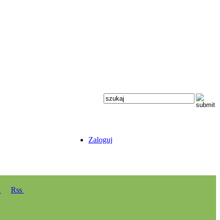
Zaloguj
y
Rss