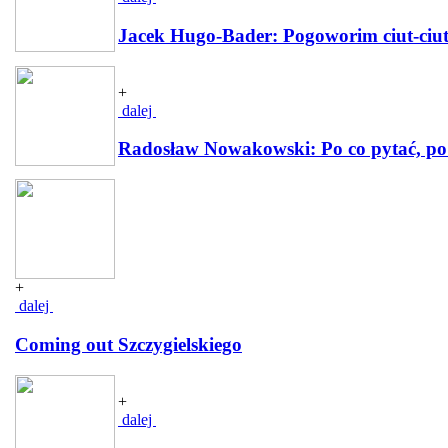
Jacek Hugo-Bader: Pogoworim ciut-ciu
+
dalej
Radosław Nowakowski: Po co pytać, po
+
dalej
Coming out Szczygielskiego
+
dalej