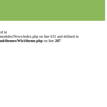
ed in
l/modules/News/index.php on line 631 and defined in
html/themes/Wici/theme.php
on line
287