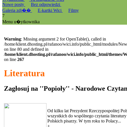
Nowe posty
Bez odpowiedzi
Galeria zdj��
E-kartki Wici
Filmy
7
Menu u�ytkownika
Warning
: Missing argument 2 for OpenTable(), called in
/home/klient.dhosting.pl/rafanoo/wici.info/public_html/modules/Ne
on line 80 and defined in
/home/klient.dhosting.pl/rafanoo/wici.info/public_html/themes/
on line
267
Literatura
Zagłosuj na ''Popioły'' - Narodowe Czytan
Od kilku lat Prezydent Rzeczypospolitej Pol
wszystkich do wspólnego czytania literatury
Polskich pisarzy. W tym roku to Polacy...
+