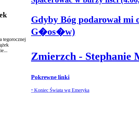
ek
Gdyby Bóg podarował mi odr
G�os�w)
a tegorocznej
iążek
e...
Zmierzch - Stephanie
Pokrewne linki
·
Koniec Świata wg Emeryka