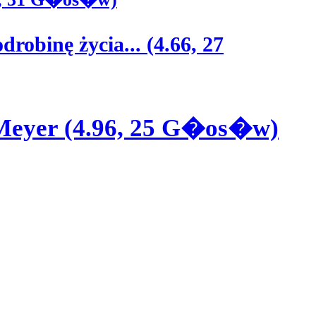
obinę życia... (4.66, 27
 Meyer (4.96, 25 G�os�w)