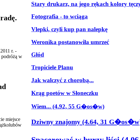
Stary drukarz, na jego rękach kolory tęcz
Fotografia - to wciąga
radę.
Vlepki, czyli kup pan nalepkę
Weronika postanowiła umrzeć
011 r. -
Głód
u podróżą w
Tropiciele Planu
Jak walczyć z chorobą...
ad
Krąg poetów w Słoneczku
Wiem... (4.92, 55 G�os�w)
ie miejsce
Dziwny znajomy (4.64, 31 G�os�w
siążkolubów
Spacerować w burzy liści (4.