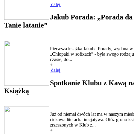
dalej
Jakub Porada: „Porada da 
Tanie latanie”
Pierwsza książka Jakuba Porady, wydana w 2
„Chłopaki w sofixach” - była swego rodzaj
czasie, do...
+
dalej
Spotkanie Klubu z Kawą n
Książką
Już od niemal dwóch lat ma w naszym mieśc
ciekawa literacka inicjatywa. Otóż grono k
zrzeszonych w Klub z...
+