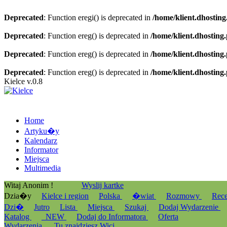
Deprecated
: Function eregi() is deprecated in
/home/klient.dhosting
Deprecated
: Function ereg() is deprecated in
/home/klient.dhosting
Deprecated
: Function ereg() is deprecated in
/home/klient.dhosting
Deprecated
: Function ereg() is deprecated in
/home/klient.dhosting
Kielce v.0.8
Home
Artyku�y
Kalendarz
Informator
Miejsca
Multimedia
Witaj Anonim !
Wyslij kartke
Dzia�y
Kielce i region
Polska
�wiat
Rozmowy
Rec
Dzi�
Jutro
Lista
Miejsca
Szukaj
Dodaj Wydarzenie
Katalog
_NEW
Dodaj do Informatora
Oferta
Wydarzenia
Tu znajdziesz Wici