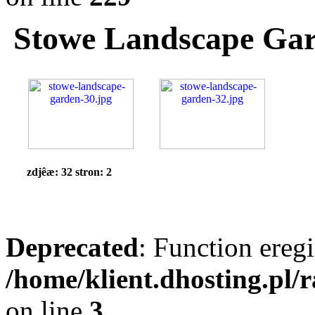
Stowe Landscape Ga
zdjêæ: 32 stron: 2
Deprecated
: Function eregi
/home/klient.dhosting.pl/
on line
3