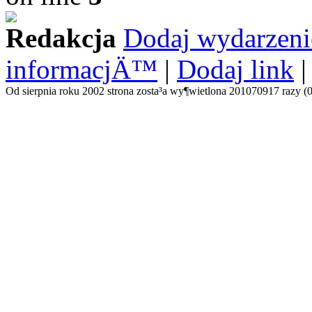
Redakcja
Dodaj wydarzeni
informacjÄ™
|
Dodaj link
Od sierpnia roku 2002 strona zosta³a wy¶wietlona 201070917 razy (0