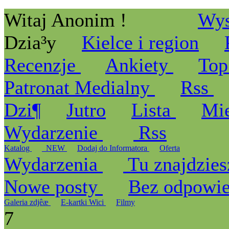
Witaj Anonim !
Wys
Dzia³y
Kielce i region
Recenzje
Ankiety
Top
Patronat Medialny
Rss
Dzi¶
Jutro
Lista
Mi
Wydarzenie
Rss
Katalog
_NEW
Dodaj do Informatora
Oferta
Wydarzenia
Tu znajdzies
Nowe posty
Bez odpowi
Galeria zdjêæ
E-kartki Wici
Filmy
7