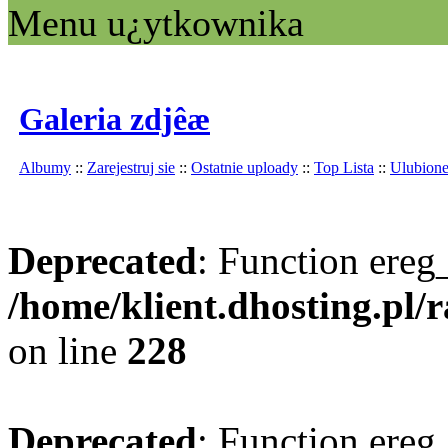
Menu u¿ytkownika
Galeria zdjêæ
Albumy
::
Zarejestruj sie
::
Ostatnie uploady
::
Top Lista
::
Ulubion
Deprecated
: Function ereg_
/home/klient.dhosting.pl/
on line
228
Deprecated
: Function ereg_