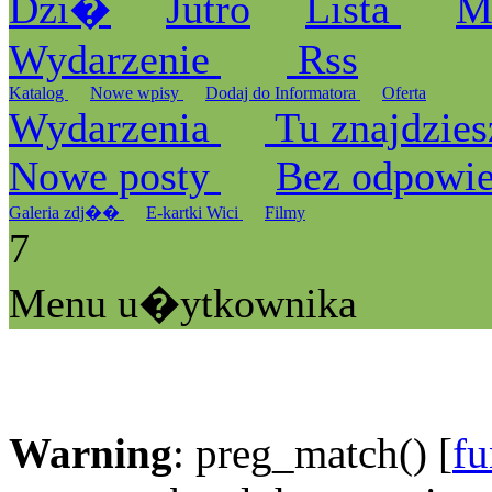
Dzi�
Jutro
Lista
M
Wydarzenie
Rss
Katalog
Nowe wpisy
Dodaj do Informatora
Oferta
Wydarzenia
Tu znajdzies
Nowe posty
Bez odpowi
Galeria zdj��
E-kartki Wici
Filmy
7
Menu u�ytkownika
Warning
: preg_match() [
fu