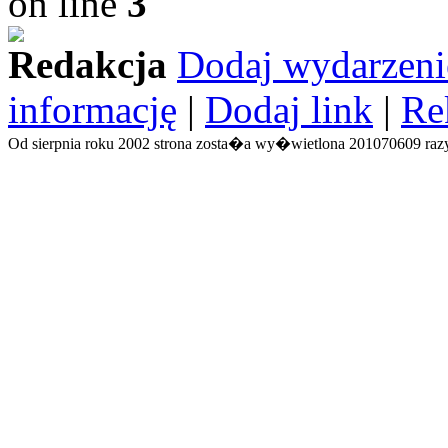
on line
3
Redakcja
Dodaj wydarzeni
informację
|
Dodaj link
|
Re
Od sierpnia roku 2002 strona zosta�a wy�wietlona 201070609 razy