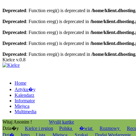
Deprecated
: Function eregi() is deprecated in
/home/klient.dhosting
Deprecated
: Function ereg() is deprecated in
/home/klient.dhosting
Deprecated
: Function ereg() is deprecated in
/home/klient.dhosting
Deprecated
: Function ereg() is deprecated in
/home/klient.dhosting
Deprecated
: Function eregi() is deprecated in
/home/klient.dhosting
Kielce v.0.8
Home
Artyku�y
Kalendarz
Informator
Miejsca
Multimedia
Witaj Anonim !
Wyslij kartke
Dzia�y
Kielce i region
Polska
�wiat
Rozmowy
Rec
Dzi�
Jutro
Lista
Miejsca
Szukaj
Dodaj Wydarzenie