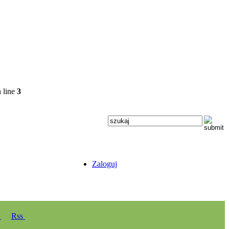
 line
3
Zaloguj
y
Rss