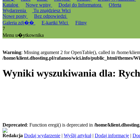
Katalog
Nowe wpisy
Dodaj do Informatora
Oferta
Wydarzenia
Tu znajdziesz Wici
Nowe posty
Bez odpowiedzi
Galeria zdj��
E-kartki Wici
Filmy
7
Menu u�ytkownika
Warning
: Missing argument 2 for OpenTable(), called in /home/klien
/home/klient.dhosting.pl/rafanoo/wici.info/public_html/themes/W
Wyniki wyszukiwania dla: Rych
Deprecated
: Function eregi() is deprecated in
/home/klient.dhosting
Redakcja
Dodaj wydarzenie
|
Wyślij artykuł
|
Dodaj informację
|
Dod