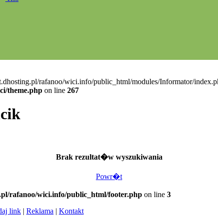
t.dhosting.pl/rafanoo/wici.info/public_html/modules/Informator/index.p
ici/theme.php
on line
267
cik
Brak rezultat�w wyszukiwania
Powr�t
.pl/rafanoo/wici.info/public_html/footer.php
on line
3
aj link
|
Reklama
|
Kontakt