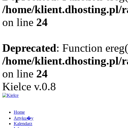
/home/klient.dhosting.pl/
on line
24
Deprecated
: Function ereg(
/home/klient.dhosting.pl/
on line
24
Kielce v.0.8
Home
Artyku�y
Kalendarz