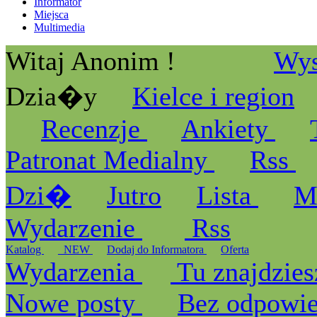
Informator
Miejsca
Multimedia
Witaj Anonim !
Wys
Dzia�y
Kielce i region
Recenzje
Ankiety
Patronat Medialny
Rss
Dzi�
Jutro
Lista
M
Wydarzenie
Rss
Katalog
_NEW
Dodaj do Informatora
Oferta
Wydarzenia
Tu znajdzies
Nowe posty
Bez odpowi