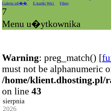
Galeria zdj��
E-kartki Wici
Filmy
7
Menu u�ytkownika
Warning
: preg_match() [
fu
must not be alphanumeric o
/home/klient.dhosting.pl/
on line
43
sierpnia
2026