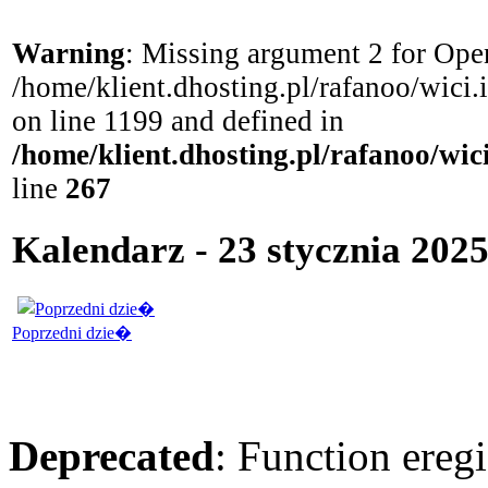
Warning
: Missing argument 2 for Open
/home/klient.dhosting.pl/rafanoo/wici
on line 1199 and defined in
/home/klient.dhosting.pl/rafanoo/wi
line
267
Kalendarz - 23 stycznia 2025
Poprzedni dzie�
Deprecated
: Function eregi