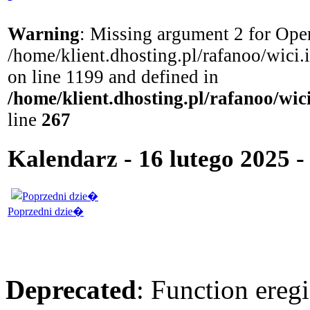
Warning
: Missing argument 2 for Open
/home/klient.dhosting.pl/rafanoo/wici
on line 1199 and defined in
/home/klient.dhosting.pl/rafanoo/wi
line
267
Kalendarz - 16 lutego 2025 - 
Poprzedni dzie�
Deprecated
: Function eregi