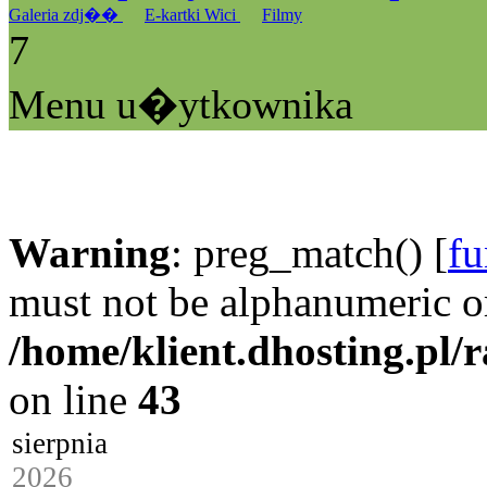
Galeria zdj��
E-kartki Wici
Filmy
7
Menu u�ytkownika
Warning
: preg_match() [
fu
must not be alphanumeric o
/home/klient.dhosting.pl/
on line
43
sierpnia
2026