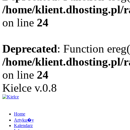
/home/klient.dhosting.pl/
on line
24
Deprecated
: Function ereg(
/home/klient.dhosting.pl/
on line
24
Kielce v.0.8
Home
Artyku�y
Kalendarz