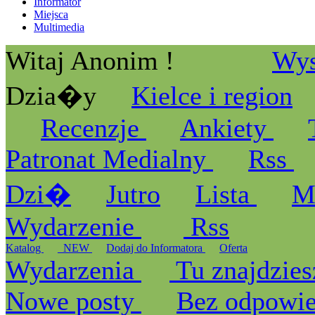
Informator
Miejsca
Multimedia
Witaj Anonim !
Wys
Dzia�y
Kielce i region
Recenzje
Ankiety
Patronat Medialny
Rss
Dzi�
Jutro
Lista
M
Wydarzenie
Rss
Katalog
_NEW
Dodaj do Informatora
Oferta
Wydarzenia
Tu znajdzies
Nowe posty
Bez odpowi