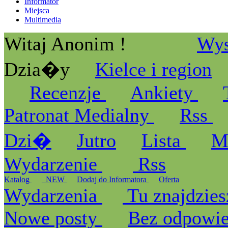
Informator
Miejsca
Multimedia
Witaj Anonim !
Wys
Dzia�y
Kielce i region
Recenzje
Ankiety
Patronat Medialny
Rss
Dzi�
Jutro
Lista
M
Wydarzenie
Rss
Katalog
_NEW
Dodaj do Informatora
Oferta
Wydarzenia
Tu znajdzies
Nowe posty
Bez odpowi