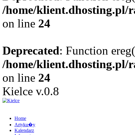
/home/klient.dhosting.pl/
on line
24
Deprecated
: Function ereg(
/home/klient.dhosting.pl/
on line
24
Kielce v.0.8
Home
Artyku�y
Kalendarz