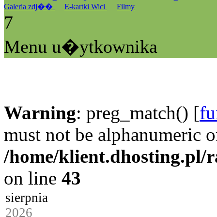
Galeria zdj��
E-kartki Wici
Filmy
7
Menu u�ytkownika
Warning
: preg_match() [
fu
must not be alphanumeric o
/home/klient.dhosting.pl/
on line
43
sierpnia
2026