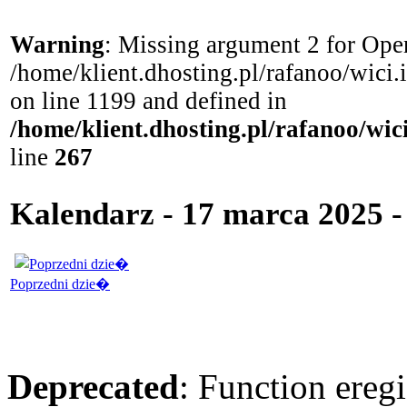
Warning
: Missing argument 2 for Open
/home/klient.dhosting.pl/rafanoo/wici
on line 1199 and defined in
/home/klient.dhosting.pl/rafanoo/wi
line
267
Kalendarz - 17 marca 2025 
Poprzedni dzie�
Deprecated
: Function eregi