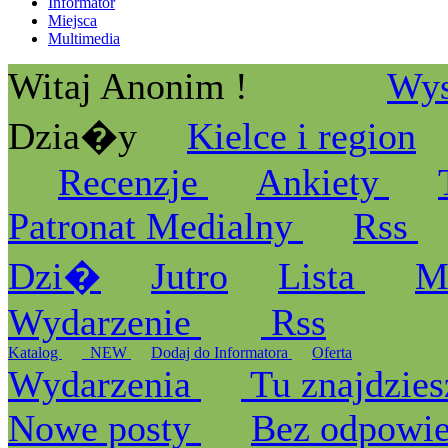
Informator
Miejsca
Multimedia
Witaj Anonim !
Wys
Dzia�y
Kielce i region
Recenzje
Ankiety
Patronat Medialny
Rss
Dzi�
Jutro
Lista
M
Wydarzenie
Rss
Katalog
_NEW
Dodaj do Informatora
Oferta
Wydarzenia
Tu znajdzies
Nowe posty
Bez odpowi