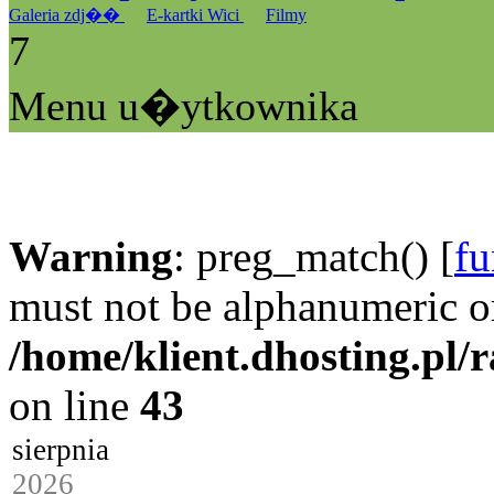
Galeria zdj��
E-kartki Wici
Filmy
7
Menu u�ytkownika
Warning
: preg_match() [
fu
must not be alphanumeric o
/home/klient.dhosting.pl/
on line
43
sierpnia
2026