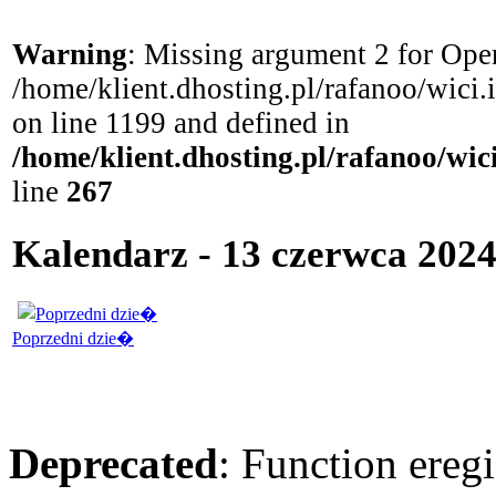
Warning
: Missing argument 2 for Open
/home/klient.dhosting.pl/rafanoo/wici
on line 1199 and defined in
/home/klient.dhosting.pl/rafanoo/wi
line
267
Kalendarz - 13 czerwca 2024
Poprzedni dzie�
Deprecated
: Function eregi