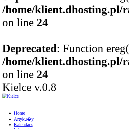
/home/klient.dhosting.pl/
on line
24
Deprecated
: Function ereg(
/home/klient.dhosting.pl/
on line
24
Kielce v.0.8
Home
Artyku�y
Kalendarz