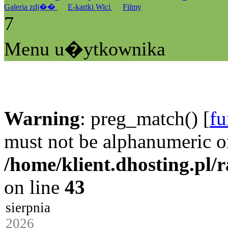
Galeria zdj��
E-kartki Wici
Filmy
7
Menu u�ytkownika
Warning
: preg_match() [
fu
must not be alphanumeric o
/home/klient.dhosting.pl/
on line
43
sierpnia
2026