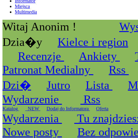
Informator
Miejsca
Multimedia
Witaj Anonim !
Wys
Dzia�y
Kielce i region
Recenzje
Ankiety
Patronat Medialny
Rss
Dzi�
Jutro
Lista
M
Wydarzenie
Rss
Katalog
_NEW
Dodaj do Informatora
Oferta
Wydarzenia
Tu znajdzies
Nowe posty
Bez odpowi