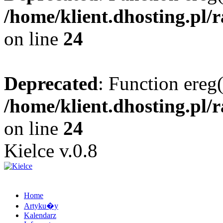
/home/klient.dhosting.pl/
on line
24
Deprecated
: Function ereg(
/home/klient.dhosting.pl/
on line
24
Kielce v.0.8
Home
Artyku�y
Kalendarz