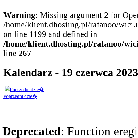
Warning
: Missing argument 2 for Open
/home/klient.dhosting.pl/rafanoo/wici
on line 1199 and defined in
/home/klient.dhosting.pl/rafanoo/wi
line
267
Kalendarz - 19 czerwca 202
Poprzedni dzie�
Deprecated
: Function eregi