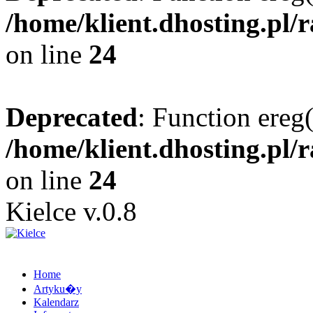
/home/klient.dhosting.pl/
on line
24
Deprecated
: Function ereg(
/home/klient.dhosting.pl/
on line
24
Kielce v.0.8
Home
Artyku�y
Kalendarz