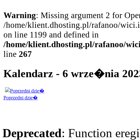
Warning
: Missing argument 2 for Open
/home/klient.dhosting.pl/rafanoo/wici
on line 1199 and defined in
/home/klient.dhosting.pl/rafanoo/wi
line
267
Kalendarz - 6 wrze�nia 202
Poprzedni dzie�
Deprecated
: Function eregi