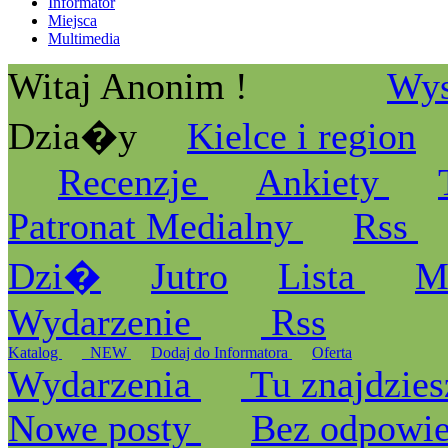
Informator
Miejsca
Multimedia
Witaj Anonim !
Wys
Dzia�y
Kielce i region
Recenzje
Ankiety
Patronat Medialny
Rss
Dzi�
Jutro
Lista
M
Wydarzenie
Rss
Katalog
_NEW
Dodaj do Informatora
Oferta
Wydarzenia
Tu znajdzies
Nowe posty
Bez odpowi