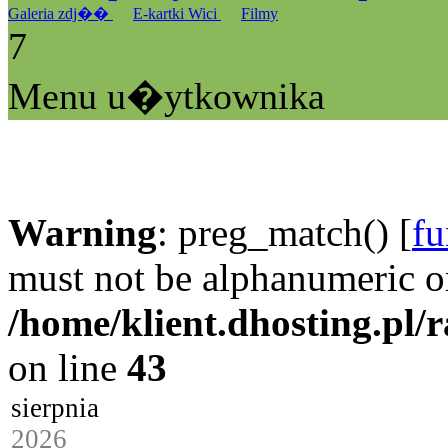
Galeria zdj��
E-kartki Wici
Filmy
7
Menu u�ytkownika
Warning
: preg_match() [
fu
must not be alphanumeric o
/home/klient.dhosting.pl/
on line
43
sierpnia
2026