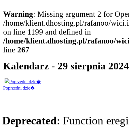
Warning
: Missing argument 2 for Open
/home/klient.dhosting.pl/rafanoo/wici
on line 1199 and defined in
/home/klient.dhosting.pl/rafanoo/wi
line
267
Kalendarz - 29 sierpnia 2024
Poprzedni dzie�
Deprecated
: Function eregi