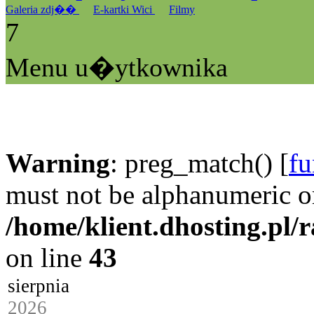
Galeria zdj��
E-kartki Wici
Filmy
7
Menu u�ytkownika
Warning
: preg_match() [
fu
must not be alphanumeric o
/home/klient.dhosting.pl/
on line
43
sierpnia
2026