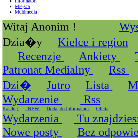
Informator
Miejsca
Multimedia
Witaj Anonim !
Wys
Dzia�y
Kielce i region
Recenzje
Ankiety
Patronat Medialny
Rss
Dzi�
Jutro
Lista
M
Wydarzenie
Rss
Katalog
_NEW
Dodaj do Informatora
Oferta
Wydarzenia
Tu znajdzies
Nowe posty
Bez odpowi