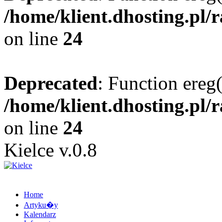
/home/klient.dhosting.pl/
on line
24
Deprecated
: Function ereg(
/home/klient.dhosting.pl/
on line
24
Kielce v.0.8
Home
Artyku�y
Kalendarz