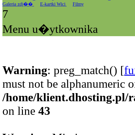
Galeria zdj��
E-kartki Wici
Filmy
7
Menu u�ytkownika
Warning
: preg_match() [
fu
must not be alphanumeric o
/home/klient.dhosting.pl/
on line
43