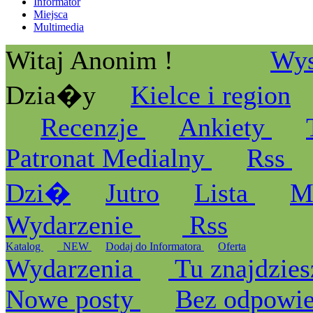
Informator
Miejsca
Multimedia
Witaj Anonim !
Wys
Dzia�y
Kielce i region
Recenzje
Ankiety
Patronat Medialny
Rss
Dzi�
Jutro
Lista
M
Wydarzenie
Rss
Katalog
_NEW
Dodaj do Informatora
Oferta
Wydarzenia
Tu znajdzies
Nowe posty
Bez odpowi