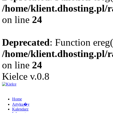
/home/klient.dhosting.pl/
on line
24
Deprecated
: Function ereg(
/home/klient.dhosting.pl/
on line
24
Kielce v.0.8
Home
Artyku�y
Kalendarz