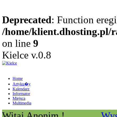
Deprecated
: Function eregi
/home/klient.dhosting.pl/
on line
9
Kielce v.0.8
Home
Artyku�y
Kalendarz
Informator
Miejsca
Multimedia
Witaj Anonim !
Wys