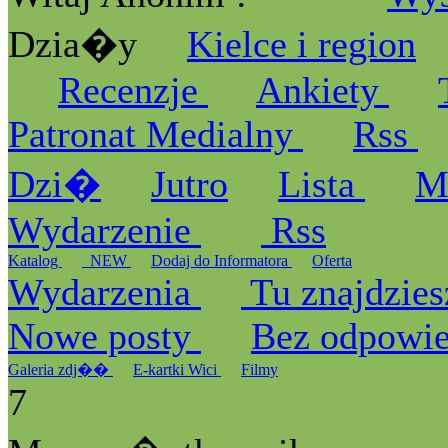
Dzia�y
Kielce i region
Recenzje
Ankiety
Patronat Medialny
Rss
Dzi�
Jutro
Lista
M
Wydarzenie
Rss
Katalog
_NEW
Dodaj do Informatora
Oferta
Wydarzenia
Tu znajdzies
Nowe posty
Bez odpowi
Galeria zdj��
E-kartki Wici
Filmy
7