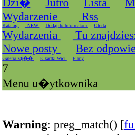
Dzi�
Jutro
Lista
M
Wydarzenie
Rss
Katalog
_NEW
Dodaj do Informatora
Oferta
Wydarzenia
Tu znajdzies
Nowe posty
Bez odpowi
Galeria zdj��
E-kartki Wici
Filmy
7
Menu u�ytkownika
Warning
: preg_match() [
fu