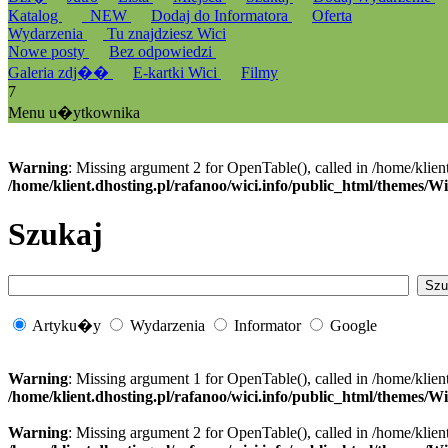
Katalog
_NEW
Dodaj do Informatora
Oferta
Wydarzenia
Tu znajdziesz Wici
Nowe posty
Bez odpowiedzi
Galeria zdj��
E-kartki Wici
Filmy
7
Menu u�ytkownika
Warning
: Missing argument 2 for OpenTable(), called in /home/klien
/home/klient.dhosting.pl/rafanoo/wici.info/public_html/themes/W
Szukaj
Artyku�y
Wydarzenia
Informator
Google
Warning
: Missing argument 1 for OpenTable(), called in /home/klien
/home/klient.dhosting.pl/rafanoo/wici.info/public_html/themes/W
Warning
: Missing argument 2 for OpenTable(), called in /home/klien