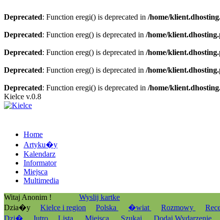
Deprecated
: Function eregi() is deprecated in
/home/klient.dhosting
Deprecated
: Function ereg() is deprecated in
/home/klient.dhosting
Deprecated
: Function ereg() is deprecated in
/home/klient.dhosting
Deprecated
: Function ereg() is deprecated in
/home/klient.dhosting
Deprecated
: Function eregi() is deprecated in
/home/klient.dhosting
Kielce v.0.8
Home
Artyku�y
Kalendarz
Informator
Miejsca
Multimedia
Witaj Anonim !
Wyslij kartke
Dzia�y
Kielce i region
Polska
�wiat
Rozmowy
Rec
Dzi�
Jutro
Lista
Miejsca
Szukaj
Dodaj Wydarzenie