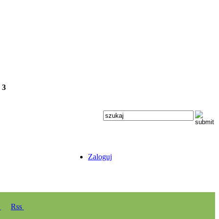
e
3
Zaloguj
y
Rss