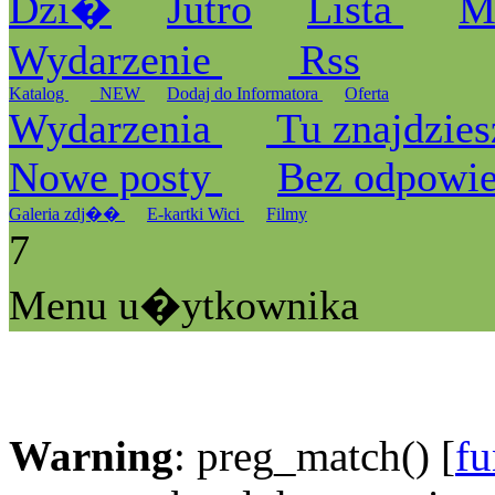
Dzi�
Jutro
Lista
M
Wydarzenie
Rss
Katalog
_NEW
Dodaj do Informatora
Oferta
Wydarzenia
Tu znajdzies
Nowe posty
Bez odpowi
Galeria zdj��
E-kartki Wici
Filmy
7
Menu u�ytkownika
Warning
: preg_match() [
fu