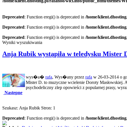
/home/klient.dhosting.pl/rafanoo/wici.info/public_html/themes/W
Deprecated
: Function eregi() is deprecated in
/home/klient.dhosting
Deprecated
: Function eregi() is deprecated in
/home/klient.dhosting
Deprecated
: Function eregi() is deprecated in
/home/klient.dhosting
Wyniki wyszukiwania
Anja Rubik wystąpiła w teledysku Mister 
wys�a�
rafa
, Wys�any przez
rafa
w 26-03-2014 o go
Mister D. to muzyczne wcielenie Doroty Masłowskiej. Al
psychodeliczny zlep opowieści z popular­nej prasy, wyrażo
Nastepne
Szukasz: Anja Rubik Stron: 1
Deprecated
: Function eregi() is deprecated in
/home/klient.dhosting