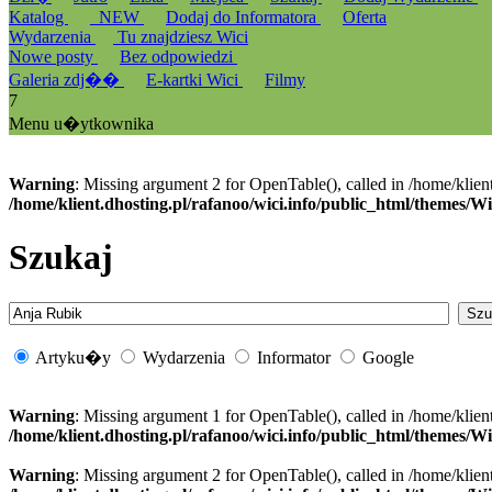
Katalog
_NEW
Dodaj do Informatora
Oferta
Wydarzenia
Tu znajdziesz Wici
Nowe posty
Bez odpowiedzi
Galeria zdj��
E-kartki Wici
Filmy
7
Menu u�ytkownika
Warning
: Missing argument 2 for OpenTable(), called in /home/klien
/home/klient.dhosting.pl/rafanoo/wici.info/public_html/themes/W
Szukaj
Artyku�y
Wydarzenia
Informator
Google
Warning
: Missing argument 1 for OpenTable(), called in /home/klien
/home/klient.dhosting.pl/rafanoo/wici.info/public_html/themes/W
Warning
: Missing argument 2 for OpenTable(), called in /home/klien