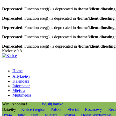
Deprecated
: Function eregi() is deprecated in
/home/klient.dhosting
Deprecated
: Function ereg() is deprecated in
/home/klient.dhosting
Deprecated
: Function ereg() is deprecated in
/home/klient.dhosting
Deprecated
: Function ereg() is deprecated in
/home/klient.dhosting
Deprecated
: Function eregi() is deprecated in
/home/klient.dhosting
Kielce v.0.8
Home
Artyku�y
Kalendarz
Informator
Miejsca
Multimedia
Witaj Anonim !
Wyslij kartke
Dzia�y
Kielce i region
Polska
�wiat
Rozmowy
Rec
Dzi�
Jutro
Lista
Miejsca
Szukaj
Dodaj Wydarzenie