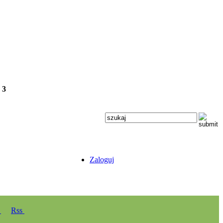
e
3
Zaloguj
y
Rss