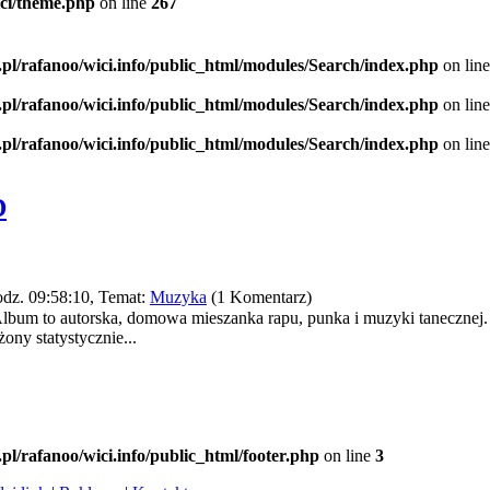
ici/theme.php
on line
267
.pl/rafanoo/wici.info/public_html/modules/Search/index.php
on lin
.pl/rafanoo/wici.info/public_html/modules/Search/index.php
on lin
.pl/rafanoo/wici.info/public_html/modules/Search/index.php
on lin
D
dz. 09:58:10, Temat:
Muzyka
(1 Komentarz)
bum to autor­ska, domowa mieszanka rapu, punka i muzyki tanecz­nej. 
ny statystycz­nie...
.pl/rafanoo/wici.info/public_html/footer.php
on line
3