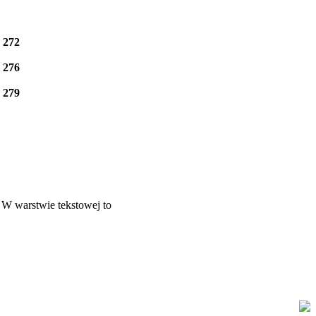
e
272
e
276
e
279
W war­stwie tek­stowej to