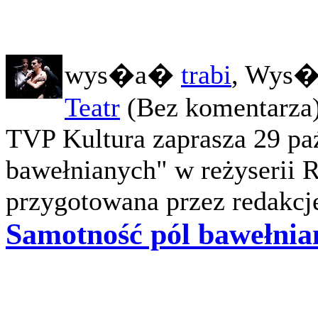
wys�a�
trabi
, Wys�
Teatr
(Bez komentarza
TVP Kultura zaprasza 29 pa
bawełnianych" w reżyserii 
przygotowana przez redakcje
Samotność pól bawełnia