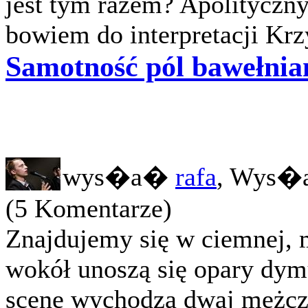
jest tym razem? Apolityczny
bowiem do interpretacji Krz
Samotność pól bawełnian
wys�a�
rafa
, Wys�a
(5 Komentarze)
Znajdujemy się w ciemnej, m
wokół unoszą się opary dym
scenę wychodzą dwaj mężczyź