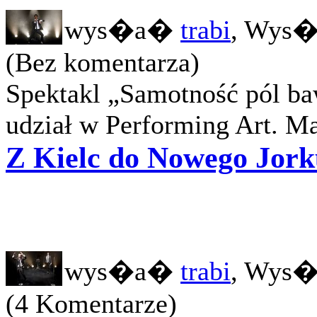
wys�a�
trabi
, Wys�
(Bez komentarza)
Spektakl „Samotność pól ba
udział w Performing Art. Mar
Z Kielc do Nowego Jork
wys�a�
trabi
, Wys�
(4 Komentarze)