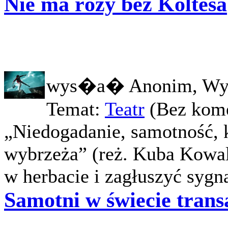
Nie ma róży bez Koltèsa
wys�a� Anonim, Wy
Temat:
Teatr
(Bez kome
„Niedogadanie, samotność, k
wybrzeża” (reż. Kuba Kowal
w herbacie i zagłuszyć sygna
Samotni w świecie trans