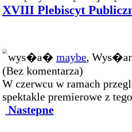
XVIII Plebiscyt Publicz
wys�a�
maybe
, Wys�an
(Bez komentarza)
W czerwcu w ramach przeglą
spektakle premierowe z tego 
Nastepne