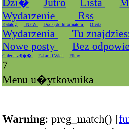
Dzi�
Jutro
Lista
M
Wydarzenie
Rss
Katalog
_NEW
Dodaj do Informatora
Oferta
Wydarzenia
Tu znajdzies
Nowe posty
Bez odpowi
Galeria zdj��
E-kartki Wici
Filmy
7
Menu u�ytkownika
Warning
: preg_match() [
fu