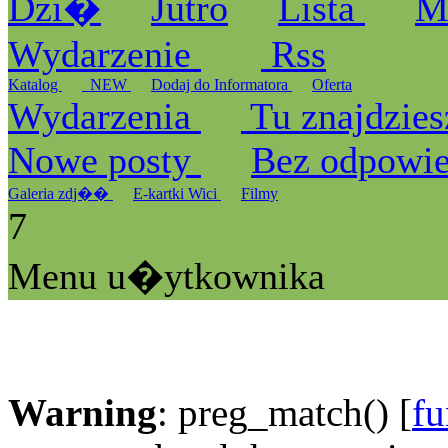
Dzi�
Jutro
Lista
M
Wydarzenie
Rss
Katalog
_NEW
Dodaj do Informatora
Oferta
Wydarzenia
Tu znajdzies
Nowe posty
Bez odpowi
Galeria zdj��
E-kartki Wici
Filmy
7
Menu u�ytkownika
Warning
: preg_match() [
fu