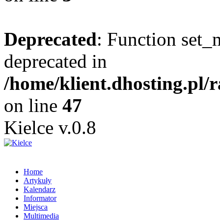
Deprecated
: Function set_
deprecated in
/home/klient.dhosting.pl/
on line
47
Kielce v.0.8
Home
Artykuły
Kalendarz
Informator
Miejsca
Multimedia