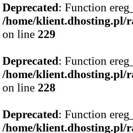
Deprecated
: Function ereg_
/home/klient.dhosting.pl/
on line
229
Deprecated
: Function ereg_
/home/klient.dhosting.pl/
on line
228
Deprecated
: Function ereg_
/home/klient.dhosting.pl/