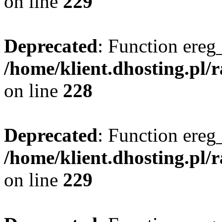
on line
229
Deprecated
: Function ereg_
/home/klient.dhosting.pl/
on line
228
Deprecated
: Function ereg_
/home/klient.dhosting.pl/
on line
229