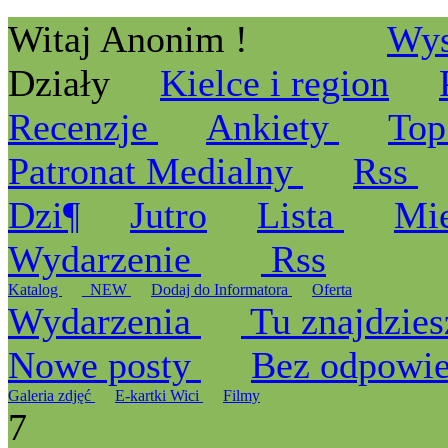
Witaj Anonim !
Wys
Działy
Kielce i region
Recenzje
Ankiety
Top
Patronat Medialny
Rss
Dzi¶
Jutro
Lista
Mi
Wydarzenie
Rss
Katalog
_NEW
Dodaj do Informatora
Oferta
Wydarzenia
Tu znajdzies
Nowe posty
Bez odpowi
Galeria zdjęć
E-kartki Wici
Filmy
7