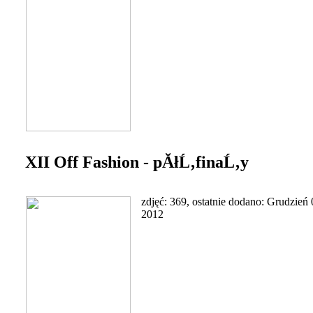
XII Off Fashion - pĂłĹ‚finaĹ‚y
zdjęć: 369, ostatnie dodano: Grudzień 
2012