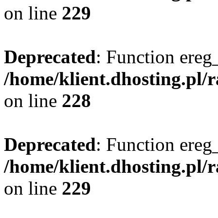
on line
229
Deprecated
: Function ereg_
/home/klient.dhosting.pl/
on line
228
Deprecated
: Function ereg_
/home/klient.dhosting.pl/
on line
229