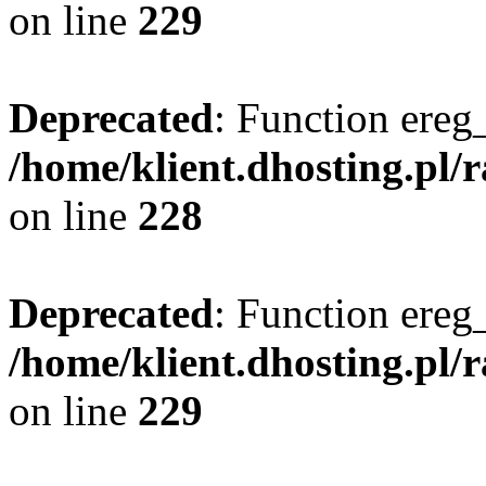
on line
229
Deprecated
: Function ereg_
/home/klient.dhosting.pl/
on line
228
Deprecated
: Function ereg_
/home/klient.dhosting.pl/
on line
229