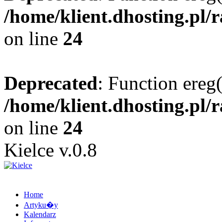
/home/klient.dhosting.pl/
on line
24
Deprecated
: Function ereg(
/home/klient.dhosting.pl/
on line
24
Kielce v.0.8
Home
Artyku�y
Kalendarz