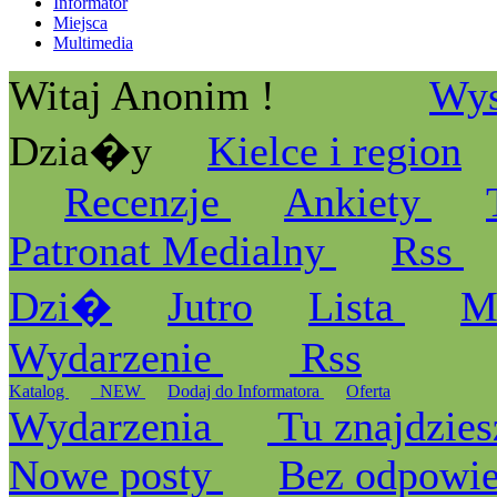
Informator
Miejsca
Multimedia
Witaj Anonim !
Wys
Dzia�y
Kielce i region
Recenzje
Ankiety
Patronat Medialny
Rss
Dzi�
Jutro
Lista
M
Wydarzenie
Rss
Katalog
_NEW
Dodaj do Informatora
Oferta
Wydarzenia
Tu znajdzies
Nowe posty
Bez odpowi