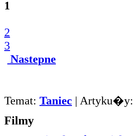
1
2
3
Nastepne
Temat:
Taniec
| Artyku�y: 3
Filmy