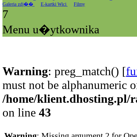
Galeria zdj��
E-kartki Wici
Filmy
7
Menu u�ytkownika
Warning
: preg_match() [
fu
must not be alphanumeric o
/home/klient.dhosting.pl/
on line
43
Warning
: Missing argument 2 for Ope