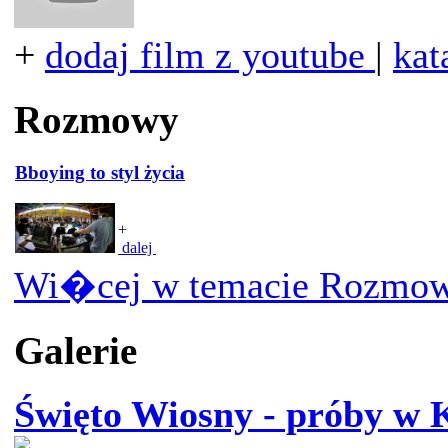
+
dodaj film z youtube
|
kat
Rozmowy
Bboying to styl życia
+
dalej
Wi�cej w temacie Rozmow
Galerie
Święto Wiosny - próby w