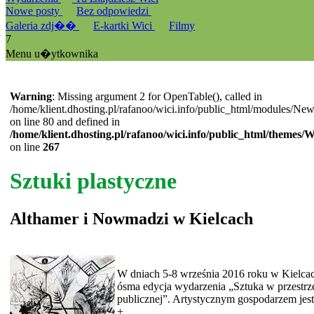
Nowe posty
Bez odpowiedzi
Galeria zdj��
E-kartki Wici
Filmy
7
Menu u�ytkownika
Warning
: Missing argument 2 for OpenTable(), called in
/home/klient.dhosting.pl/rafanoo/wici.info/public_html/modules/Ne
on line 80 and defined in
/home/klient.dhosting.pl/rafanoo/wici.info/public_html/themes/
on line
267
Sztuki plastyczne
Althamer i Nowmadzi w Kielcach
W dniach 5-8 września 2016 roku w Kielcac
ósma edycja wydarzenia „Sztuka w przestrz
publicznej”. Artystycznym gospodarzem jest.
+