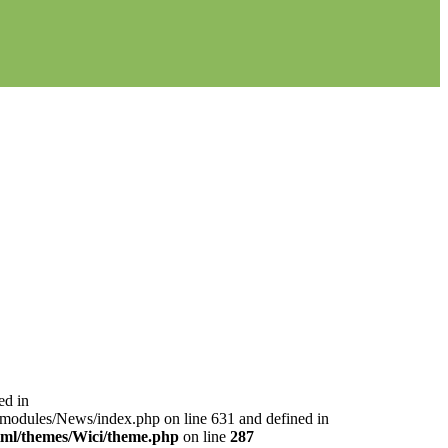
ed in
l/modules/News/index.php on line 631 and defined in
html/themes/Wici/theme.php
on line
287