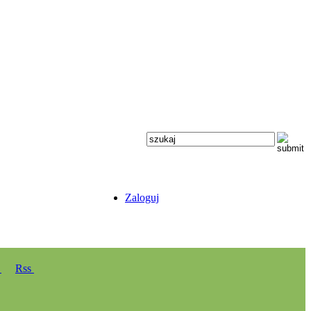
Zaloguj
y
Rss