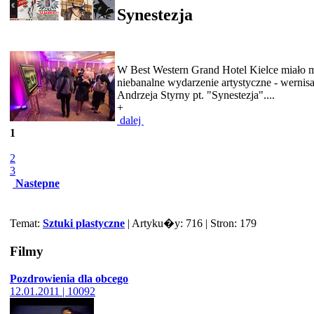
Synestezja
W Best Western Grand Hotel Kielce miało m
niebanalne wydarzenie artystyczne - wernis
Andrzeja Styrny pt. "Synestezja"....
+
dalej
1
2
3
Nastepne
Temat:
Sztuki plastyczne
| Artyku�y: 716 | Stron: 179
Filmy
Pozdrowienia dla obcego
12.01.2011 | 10092