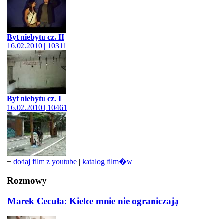
Byt niebytu cz. II
16.02.2010 | 10311
Byt niebytu cz. I
16.02.2010 | 10461
+
dodaj film z youtube
|
katalog film�w
Rozmowy
Marek Cecuła: Kielce mnie nie ograniczają