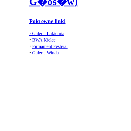
G�os�w)
Pokrewne linki
·
Galeria Lakiernia
·
BWA Kielce
·
Firmament Festival
·
Galeria Winda