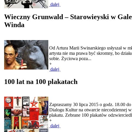
dalej
Wieczny Grunwald – Starowieyski w Gale
Winda
Od Artura Marii Swinarskiego usłyszał w mł
artysta nie ma prawa być skromny, bo dział
sobie. Życiowa poza...
+
dalej
100 lat na 100 plakatach
Zapraszamy 30 lipca 2015 o godz. 18.00 
Dialogu Kultur na otwarcie niecodziennej 
plakatu. Zebrane 100 plakatów odzwierciedla
+
dalej