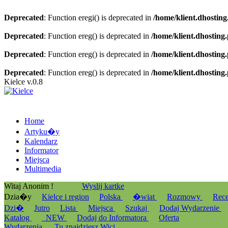
Deprecated
: Function eregi() is deprecated in
/home/klient.dhosting
Deprecated
: Function ereg() is deprecated in
/home/klient.dhosting
Deprecated
: Function ereg() is deprecated in
/home/klient.dhosting
Deprecated
: Function ereg() is deprecated in
/home/klient.dhosting
Kielce v.0.8
Home
Artyku�y
Kalendarz
Informator
Miejsca
Multimedia
Witaj Anonim !
Wyslij kartke
Dzia�y
Kielce i region
Polska
�wiat
Rozmowy
Rec
Dzi�
Jutro
Lista
Miejsca
Szukaj
Dodaj Wydarzenie
Katalog
_NEW
Dodaj do Informatora
Oferta
Wydarzenia
Tu znajdziesz Wici