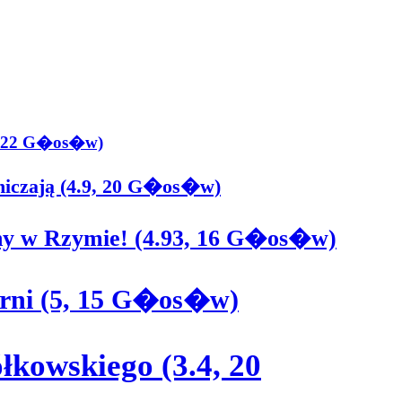
7, 22 G�os�w)
aniczają (4.9, 20 G�os�w)
y w Rzymie! (4.93, 16 G�os�w)
erni (5, 15 G�os�w)
kowskiego (3.4, 20