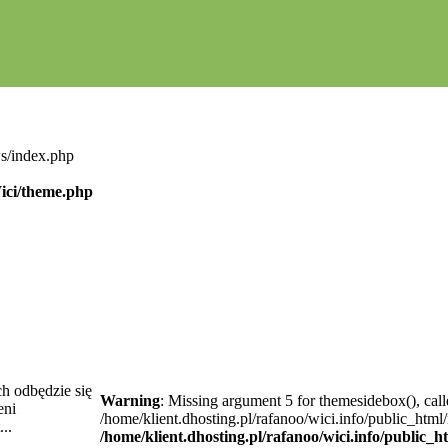
ws/index.php
Wici/theme.php
h odbędzie się
Warning
: Missing argument 5 for themesidebox(), call
eni
/home/klient.dhosting.pl/rafanoo/wici.info/public_htm
..
/home/klient.dhosting.pl/rafanoo/wici.info/public_