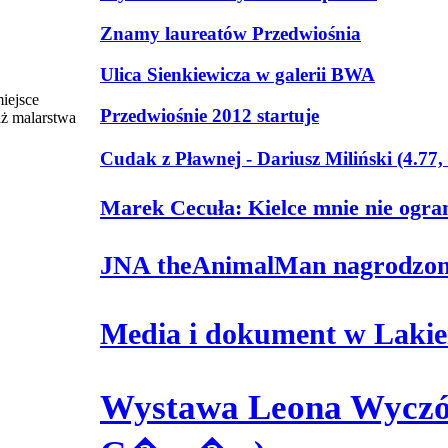
Znamy laureatów Przedwiośnia
Ulica Sienkiewicza w galerii BWA
iejsce
Przedwiośnie 2012 startuje
aż malarstwa
Cudak z Pławnej - Dariusz Miliński (4.7
Marek Cecuła: Kielce mnie nie ogr
JNA theAnimalMan nagrodzon
Media i dokument w Laki
Wystawa Leona Wyczół