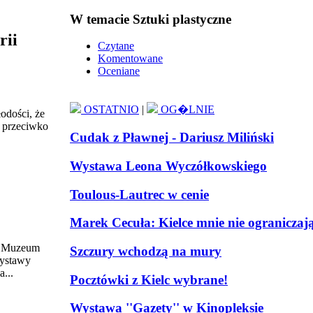
W temacie Sztuki plastyczne
rii
Czytane
Komentowane
Oceniane
OSTATNIO
|
OG�LNIE
odości, że
a przeciwko
Cudak z Pławnej - Dariusz Miliński
Wystawa Leona Wyczółkowskiego
Toulous-Lautrec w cenie
Marek Cecuła: Kielce mnie nie ograniczaj
do Muzeum
Szczury wchodzą na mury
wystawy
...
Pocztówki z Kielc wybrane!
Wystawa ''Gazety'' w Kinopleksie