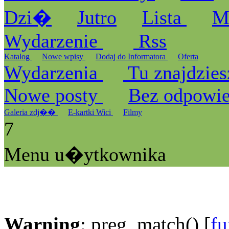
Dzi�
Jutro
Lista
M
Wydarzenie
Rss
Katalog
Nowe wpisy
Dodaj do Informatora
Oferta
Wydarzenia
Tu znajdzies
Nowe posty
Bez odpowi
Galeria zdj��
E-kartki Wici
Filmy
7
Menu u�ytkownika
Warning
: preg_match() [
fu