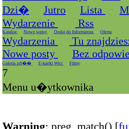
Dzi�
Jutro
Lista
M
Wydarzenie
Rss
Katalog
Nowe wpisy
Dodaj do Informatora
Oferta
Wydarzenia
Tu znajdzies
Nowe posty
Bez odpowi
Galeria zdj��
E-kartki Wici
Filmy
7
Menu u�ytkownika
Warning
: preg_match() [
fu