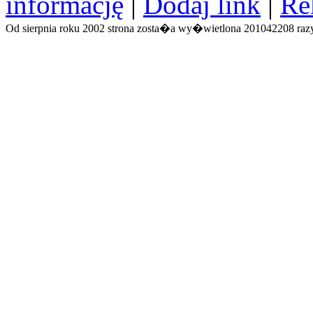
informację
|
Dodaj link
|
Re
Od sierpnia roku 2002 strona zosta�a wy�wietlona 201042208 razy