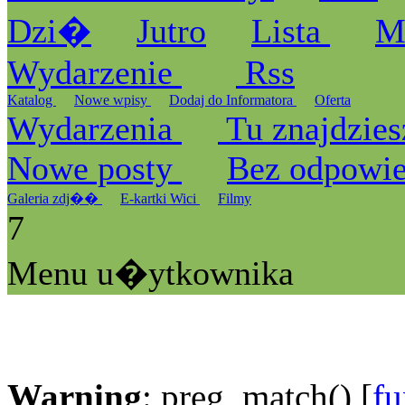
Dzi�
Jutro
Lista
M
Wydarzenie
Rss
Katalog
Nowe wpisy
Dodaj do Informatora
Oferta
Wydarzenia
Tu znajdzies
Nowe posty
Bez odpowi
Galeria zdj��
E-kartki Wici
Filmy
7
Menu u�ytkownika
Warning
: preg_match() [
fu