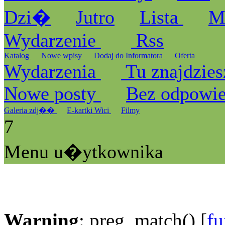
Dzi�
Jutro
Lista
M
Wydarzenie
Rss
Katalog
Nowe wpisy
Dodaj do Informatora
Oferta
Wydarzenia
Tu znajdzies
Nowe posty
Bez odpowi
Galeria zdj��
E-kartki Wici
Filmy
7
Menu u�ytkownika
Warning
: preg_match() [
fu