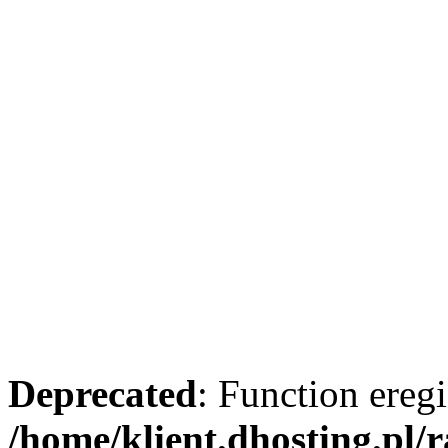
Deprecated
: Function eregi
/home/klient.dhosting.pl/