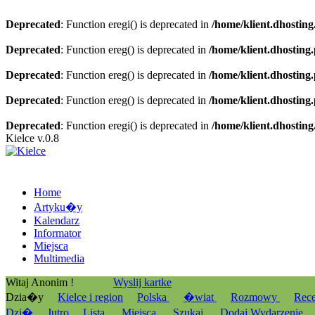
Deprecated
: Function eregi() is deprecated in
/home/klient.dhosting
Deprecated
: Function ereg() is deprecated in
/home/klient.dhosting
Deprecated
: Function ereg() is deprecated in
/home/klient.dhosting
Deprecated
: Function ereg() is deprecated in
/home/klient.dhosting
Deprecated
: Function eregi() is deprecated in
/home/klient.dhosting
Kielce v.0.8
Home
Artyku�y
Kalendarz
Informator
Miejsca
Multimedia
Witaj Anonim !
Wyslij kartke
Dzia�y
Kielce i region
Polska
�wiat
Rozmowy
Rec
Dzi�
Jutro
Lista
Miejsca
Szukaj
Dodaj Wydarzenie