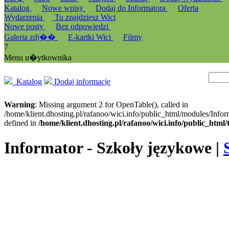
Katalog
Nowe wpisy
Dodaj do Informatora
Oferta
Wydarzenia
Tu znajdziesz Wici
Nowe posty
Bez odpowiedzi
Galeria zdj��
E-kartki Wici
Filmy
7
Menu u�ytkownika
Katalog
Dodaj informacje
Warning
: Missing argument 2 for OpenTable(), called in
/home/klient.dhosting.pl/rafanoo/wici.info/public_html/modules/Infor
defined in
/home/klient.dhosting.pl/rafanoo/wici.info/public_htm
Informator - Szkoły językowe |