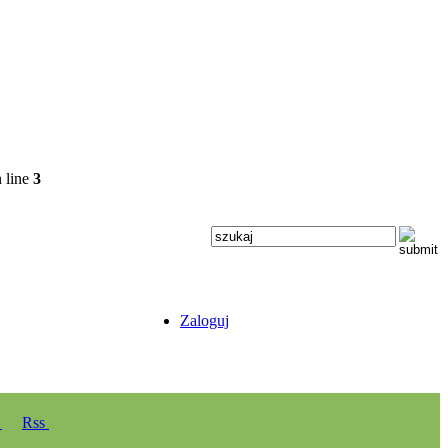
 line
3
Zaloguj
y
Rss