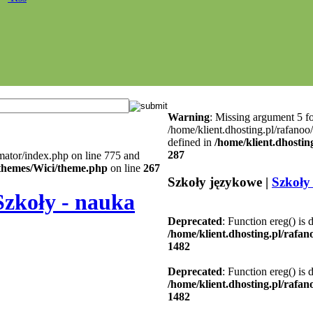
Warning
: Missing argument 5 fo
/home/klient.dhosting.pl/rafanoo
defined in
/home/klient.dhostin
287
mator/index.php on line 775 and
l/themes/Wici/theme.php
on line
267
Szkoły językowe |
Szkoły
Szkoły - nauka
Deprecated
: Function ereg() is 
/home/klient.dhosting.pl/rafa
1482
Deprecated
: Function ereg() is 
/home/klient.dhosting.pl/rafa
1482