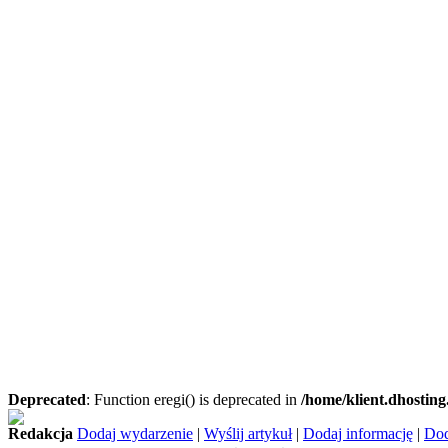
Deprecated
: Function eregi() is deprecated in
/home/klient.dhosting
Redakcja
Dodaj wydarzenie
|
Wyślij artykuł
|
Dodaj informację
|
Dod