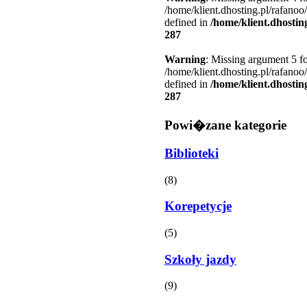
/home/klient.dhosting.pl/rafanoo
defined in
/home/klient.dhostin
287
Warning
: Missing argument 5 fo
/home/klient.dhosting.pl/rafanoo
defined in
/home/klient.dhostin
287
Powi�zane kategorie
Biblioteki
(8)
Korepetycje
(5)
Szkoły jazdy
(9)