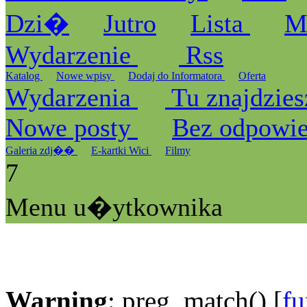
Dzi�
Jutro
Lista
M
Wydarzenie
Rss
Katalog
Nowe wpisy
Dodaj do Informatora
Oferta
Wydarzenia
Tu znajdzies
Nowe posty
Bez odpowi
Galeria zdj��
E-kartki Wici
Filmy
7
Menu u�ytkownika
Warning
: preg_match() [
fu