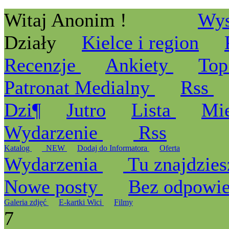
Witaj Anonim !
Wys
Działy
Kielce i region
Recenzje
Ankiety
Top
Patronat Medialny
Rss
Dzi¶
Jutro
Lista
Mi
Wydarzenie
Rss
Katalog
_NEW
Dodaj do Informatora
Oferta
Wydarzenia
Tu znajdzies
Nowe posty
Bez odpowi
Galeria zdjęć
E-kartki Wici
Filmy
7