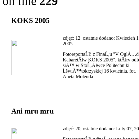
on line
229
KOKS 2005
zdjęć: 12, ostatnie dodano: Kwiecień 1
2005
FotoreportaĹĽ z FinaĹ‚u ''V OglÄ…d
KabaretĂłw KOKS 2005'', ktĂłry od
siÄ™ w StoĹ‚Ăłwce Politechniki
ĹšwiÄ™tokrzyskiej 16 kwietnia. fot.
Aneta Molenda
Ani mru mru
zdjęć: 20, ostatnie dodano: Luty 07, 2