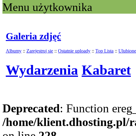
Menu użytkownika
Galeria zdjęć
Albumy
::
Zarejestruj sie
::
Ostatnie uploady
::
Top Lista
::
Ulubion
Wydarzenia
Kabaret
Deprecated
: Function ereg_
/home/klient.dhosting.pl/
on line
228