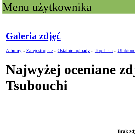
Menu użytkownika
Galeria zdjęć
Albumy
::
Zarejestruj sie
::
Ostatnie uploady
::
Top Lista
::
Ulubion
Najwyżej oceniane zd
Tsubouchi
Brak zdj