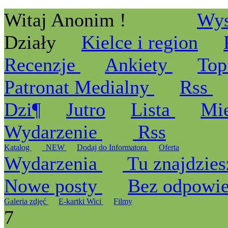
Witaj Anonim !
Wys
Działy
Kielce i region
Recenzje
Ankiety
Top
Patronat Medialny
Rss
Dzi¶
Jutro
Lista
Mi
Wydarzenie
Rss
Katalog
_NEW
Dodaj do Informatora
Oferta
Wydarzenia
Tu znajdzies
Nowe posty
Bez odpowi
Galeria zdjęć
E-kartki Wici
Filmy
7