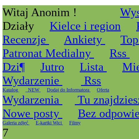
Witaj Anonim !
Wys
Działy
Kielce i region
Recenzje
Ankiety
Top
Patronat Medialny
Rss
Dzi¶
Jutro
Lista
Mi
Wydarzenie
Rss
Katalog
_NEW
Dodaj do Informatora
Oferta
Wydarzenia
Tu znajdzies
Nowe posty
Bez odpowi
Galeria zdjęć
E-kartki Wici
Filmy
7