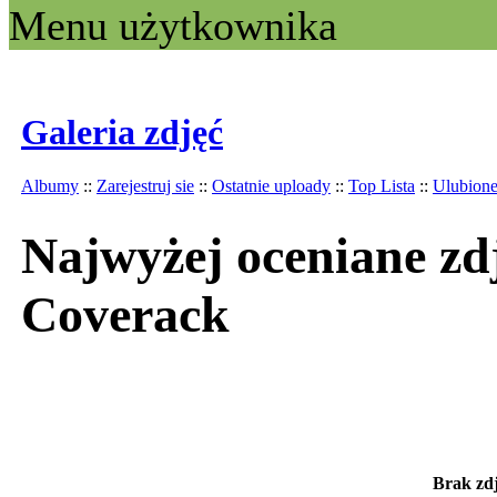
Menu użytkownika
Galeria zdjęć
Albumy
::
Zarejestruj sie
::
Ostatnie uploady
::
Top Lista
::
Ulubion
Najwyżej oceniane zdj
Coverack
Brak zdj