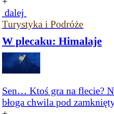
+
dalej
Turystyka i Podróże
W plecaku: Himalaje
Sen… Ktoś gra na flecie? N
błoga chwila pod zamknięt
+