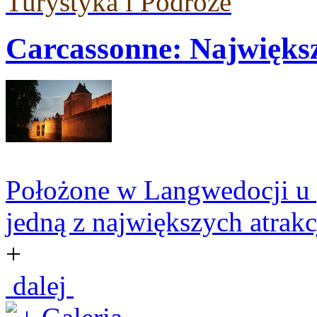
Turystyka i Podróże
Carcassonne: Największ
Położone w Langwedocji u p
jedną z największych atrakc
+
dalej