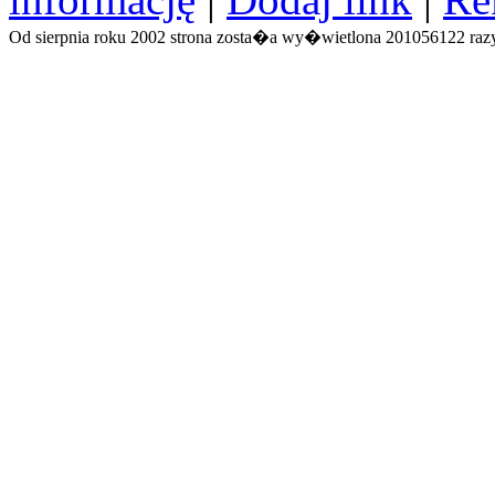
Od sierpnia roku 2002 strona zosta�a wy�wietlona 201056122 razy