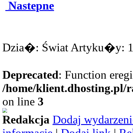
Nastepne
Dzia�: Świat Artyku�y: 16
Deprecated
: Function eregi
/home/klient.dhosting.pl/
on line
3
Redakcja
Dodaj wydarzeni
informację
|
Dodaj link
|
Re