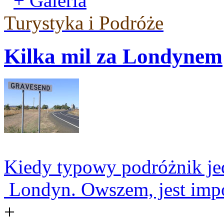
+ Galeria
Turystyka i Podróże
Kilka mil za Londynem
Kiedy typowy podróżnik jedz
Londyn. Owszem, jest impon
+