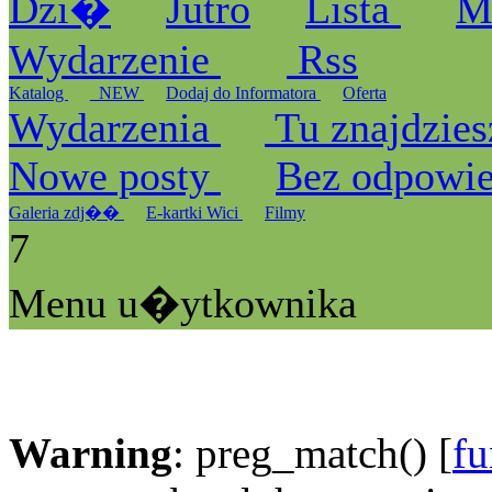
Dzi�
Jutro
Lista
M
Wydarzenie
Rss
Katalog
_NEW
Dodaj do Informatora
Oferta
Wydarzenia
Tu znajdzies
Nowe posty
Bez odpowi
Galeria zdj��
E-kartki Wici
Filmy
7
Menu u�ytkownika
Warning
: preg_match() [
fu