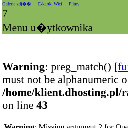
Galeria zdj��
E-kartki Wici
Filmy
7
Menu u�ytkownika
Warning
: preg_match() [
fu
must not be alphanumeric o
/home/klient.dhosting.pl/
on line
43
Warning
: Missing argument 2 for Ope