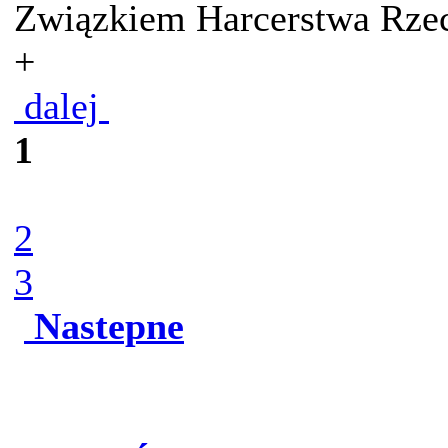
Związkiem Harcerstwa Rzecz
+
dalej
1
2
3
Nastepne