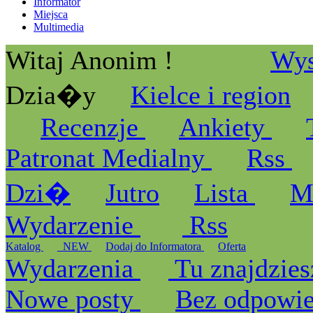
Informator
Miejsca
Multimedia
Witaj Anonim !
Wys
Dzia�y
Kielce i region
Recenzje
Ankiety
Patronat Medialny
Rss
Dzi�
Jutro
Lista
M
Wydarzenie
Rss
Katalog
_NEW
Dodaj do Informatora
Oferta
Wydarzenia
Tu znajdzies
Nowe posty
Bez odpowi