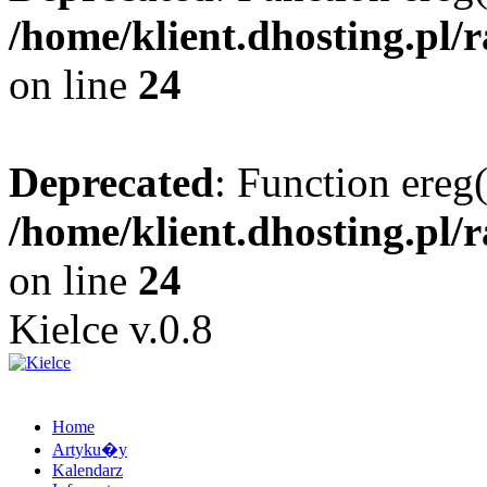
/home/klient.dhosting.pl/
on line
24
Deprecated
: Function ereg(
/home/klient.dhosting.pl/
on line
24
Kielce v.0.8
Home
Artyku�y
Kalendarz