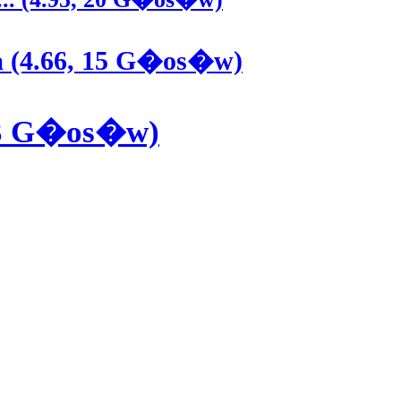
a (4.66, 15 G�os�w)
 13 G�os�w)