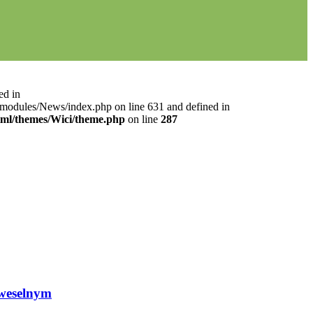
ed in
l/modules/News/index.php on line 631 and defined in
html/themes/Wici/theme.php
on line
287
weselnym