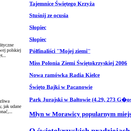
Tajemnice Świętego Krzyża
Stuśnij ze ocusia
Słopiec
Słopiec
ityczne
wej polskiej
Półfinaliści ''Mojej ziemi''
t...
Miss Polonia Ziemi Świętokrzyskiej 2006
Nowa ramówka Radia Kielce
Święto Bajki w Pacanowie
Park Jurajski w Bałtowie (4.29, 273 G�
zliwa
, jak udane
nać,...
Młyn w Morawicy popularnym miej
O świętokrzyskich pradziejach