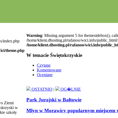
Warning
: Missing argument 5 for themesidebox(), call
/home/klient.dhosting.pl/rafanoo/wici.info/public_htm
ws/index.php
/home/klient.dhosting.pl/rafanoo/wici.info/public_
Wici/theme.php
W temacie Świętokrzyskie
Czytane
Komentowane
Oceniane
OSTATNIO
|
OG�LNIE
Park Jurajski w Bałtowie
wo Ziemi
okrzyski w
Młyn w Morawicy popularnym miejscem 
kie szkoły