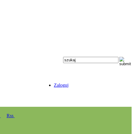
Zaloguj
y
Rss