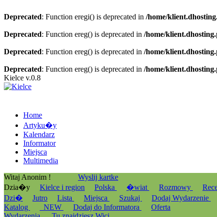
Deprecated
: Function eregi() is deprecated in
/home/klient.dhosting
Deprecated
: Function ereg() is deprecated in
/home/klient.dhosting
Deprecated
: Function ereg() is deprecated in
/home/klient.dhosting
Deprecated
: Function ereg() is deprecated in
/home/klient.dhosting
Kielce v.0.8
Home
Artyku�y
Kalendarz
Informator
Miejsca
Multimedia
Witaj Anonim !
Wyslij kartke
Dzia�y
Kielce i region
Polska
�wiat
Rozmowy
Rec
Dzi�
Jutro
Lista
Miejsca
Szukaj
Dodaj Wydarzenie
Katalog
_NEW
Dodaj do Informatora
Oferta
Wydarzenia
Tu znajdziesz Wici