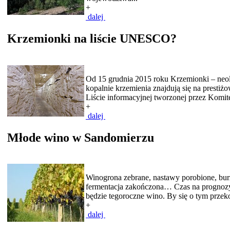
+
dalej
Krzemionki na liście UNESCO?
Od 15 grudnia 2015 roku Krzemionki – neol
kopalnie krzemienia znajdują się na prestiżo
Liście informacyjnej tworzonej przez Komite
+
dalej
Młode wino w Sandomierzu
Winogrona zebrane, nastawy porobione, bur
fermentacja zakończona… Czas na prognozy
będzie tegoroczne wino. By się o tym przeko
+
dalej