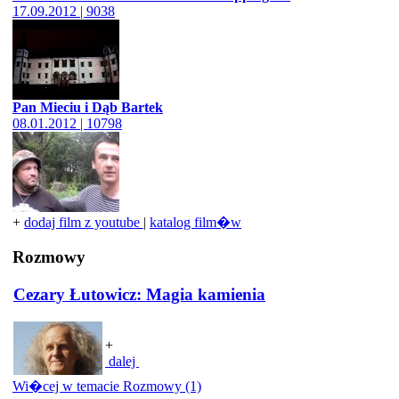
17.09.2012 | 9038
Pan Mieciu i Dąb Bartek
08.01.2012 | 10798
+
dodaj film z youtube
|
katalog film�w
Rozmowy
Cezary Łutowicz: Magia kamienia
+
dalej
Wi�cej w temacie Rozmowy (1)