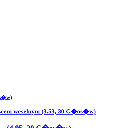
os�w)
scem weselnym (3.53, 30 G�os�w)
... (4.95, 20 G�os�w)