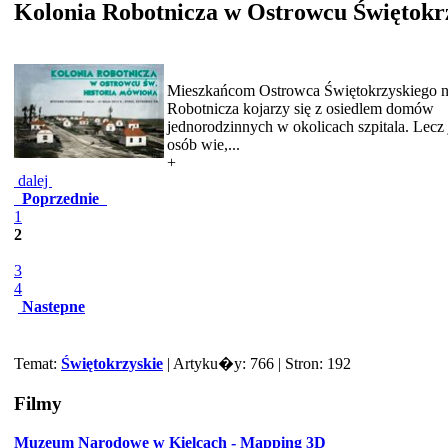
Kolonia Robotnicza w Ostrowcu Świętok
Mieszkańcom Ostrowca Świętokrzyskiego 
Robotnicza kojarzy się z osiedlem domów
jednorodzinnych w okolicach szpitala. Lecz 
osób wie,...
+
dalej
Poprzednie
1
2
3
4
Nastepne
Temat:
Świętokrzyskie
| Artyku�y: 766 | Stron: 192
Filmy
Muzeum Narodowe w Kielcach - Mapping 3D