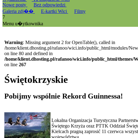
Nowe posty
Bez odpowiedzi
Galeria zdj��
E-kartki Wici
Filmy
7
Menu u�ytkownika
Warning
: Missing argument 2 for OpenTable(), called in
/home/klient.dhosting.pl/rafanoo/wici.info/public_html/modules/Ne
on line 80 and defined in
/home/klient.dhosting.pl/rafanoo/wici.info/public_html/themes/
on line
267
Świętokrzyskie
Pobijmy wspólnie Rekord Guinnessa!
Lokalna Organizacja Turystyczna Partnerst
Świętego Krzyża oraz PTTK Oddział Święt
Kielcach pragną zaprosić 11 czerwca wszyst
województwa...