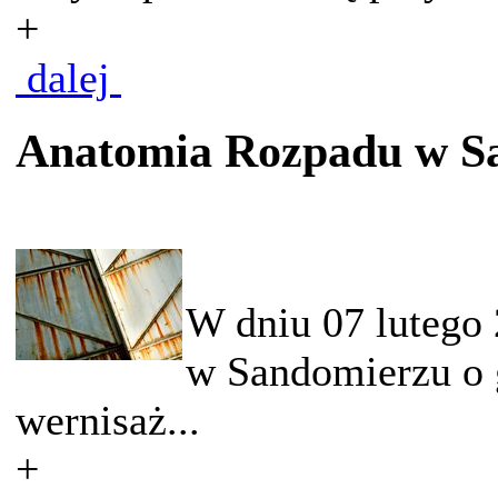
+
dalej
Anatomia Rozpadu w S
W dniu 07 lutego
w Sandomierzu o g
wernisaż...
+