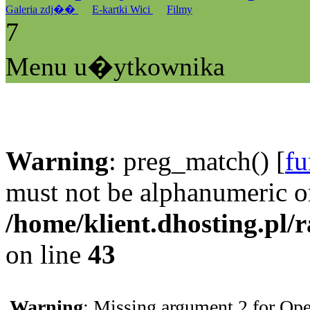
Galeria zdj��
E-kartki Wici
Filmy
7
Menu u�ytkownika
Warning
: preg_match() [
fu
must not be alphanumeric o
/home/klient.dhosting.pl/
on line
43
Warning
: Missing argument 2 for Ope