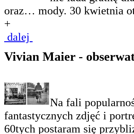
oraz… mody. 30 kwietnia ot
+
dalej
Vivian Maier - obserwat
Na fali popularno
fantastycznych zdjęć i port
60tych postaram się przybliż