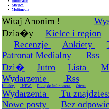
Informator
Miejsca
Multimedia
Witaj Anonim !
Wys
Dzia�y
Kielce i region
Recenzje
Ankiety
Patronat Medialny
Rss
Dzi�
Jutro
Lista
M
Wydarzenie
Rss
Katalog
_NEW
Dodaj do Informatora
Oferta
Wydarzenia
Tu znajdzies
Nowe posty
Bez odpowi