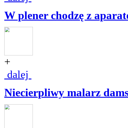
W plener chodzę z apara
+
dalej
Niecierpliwy malarz dam