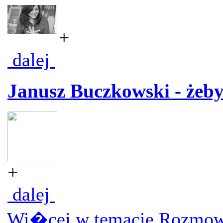
+
dalej
Janusz Buczkowski - żeby 
+
dalej
Wi�cej w temacie Rozmow