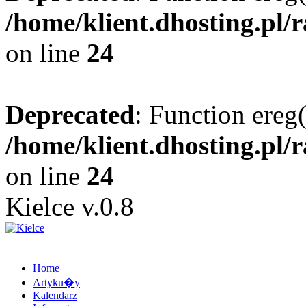
/home/klient.dhosting.pl/
on line
24
Deprecated
: Function ereg(
/home/klient.dhosting.pl/
on line
24
Kielce v.0.8
Home
Artyku�y
Kalendarz