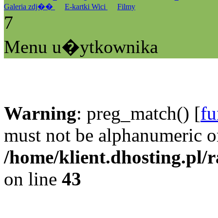
Galeria zdj��
E-kartki Wici
Filmy
7
Menu u�ytkownika
Warning
: preg_match() [
fu
must not be alphanumeric o
/home/klient.dhosting.pl/
on line
43