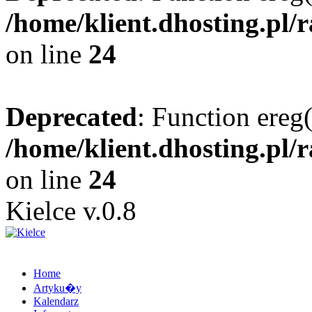
/home/klient.dhosting.pl/
on line
24
Deprecated
: Function ereg(
/home/klient.dhosting.pl/
on line
24
Kielce v.0.8
Home
Artyku�y
Kalendarz