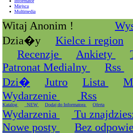
Informator
Miejsca
Multimedia
Witaj Anonim !
Wys
Dzia�y
Kielce i region
Recenzje
Ankiety
Patronat Medialny
Rss
Dzi�
Jutro
Lista
M
Wydarzenie
Rss
Katalog
_NEW
Dodaj do Informatora
Oferta
Wydarzenia
Tu znajdzies
Nowe posty
Bez odpowi