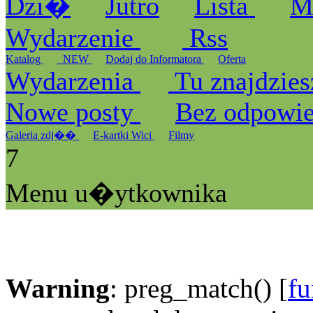
Dzi�
Jutro
Lista
M
Wydarzenie
Rss
Katalog
_NEW
Dodaj do Informatora
Oferta
Wydarzenia
Tu znajdzies
Nowe posty
Bez odpowi
Galeria zdj��
E-kartki Wici
Filmy
7
Menu u�ytkownika
Warning
: preg_match() [
fu