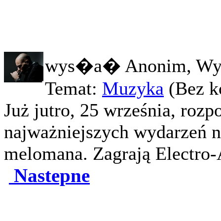
wys�a� Anonim, Wy
Temat:
Muzyka
(Bez k
Już jutro, 25 września, rozp
najważniejszych wydarzeń na
melomana. Zagrają Electro-A
Nastepne