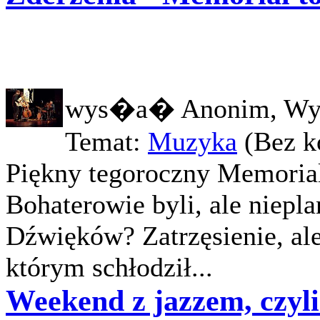
wys�a� Anonim, Wy
Temat:
Muzyka
(Bez k
Piękny tegoroczny Memorial
Bohaterowie byli, ale niepla
Dźwięków? Zatrzęsienie, ale
którym schłodził...
Weekend z jazzem, czyli