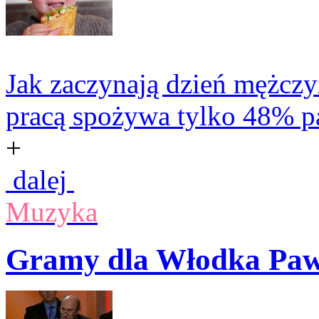
Jak zaczynają dzień mężczy
pracą spożywa tylko 48% p
+
dalej
Muzyka
Gramy dla Włodka Paw