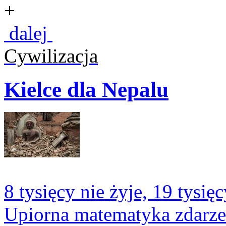
+
dalej
Cywilizacja
Kielce dla Nepalu
8 tysięcy nie żyje, 19 tysię
Upiorna matematyka zdarze