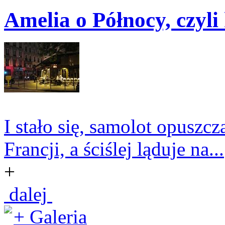
Amelia o Północy, czyli
I stało się, samolot opuszcz
Francji, a ściślej ląduje na...
+
dalej
+ Galeria