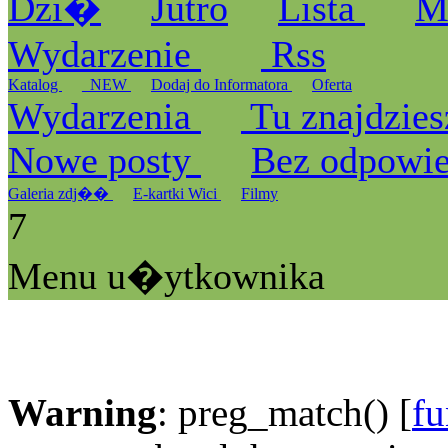
Dzi�
Jutro
Lista
M
Wydarzenie
Rss
Katalog
_NEW
Dodaj do Informatora
Oferta
Wydarzenia
Tu znajdzies
Nowe posty
Bez odpowi
Galeria zdj��
E-kartki Wici
Filmy
7
Menu u�ytkownika
Warning
: preg_match() [
fu