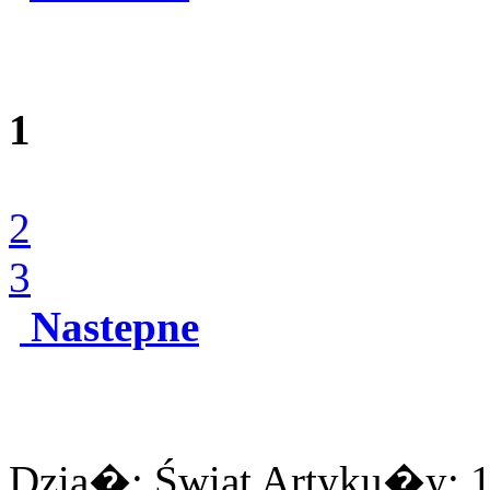
1
2
3
Nastepne
Dzia�: Świat Artyku�y: 16