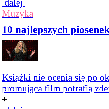
dalej
Muzyka
10 najlepszych piosene
Książki nie ocenia się po o
promująca film potrafią zde
+